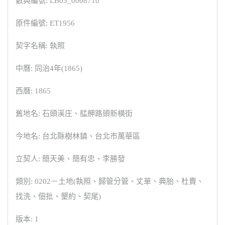
數典編號: LB03_0008710
原件編號: ET1956
契字名稱: 執照
中曆: 同治4年(1865)
西曆: 1865
舊地名: 石頭溪庄、艋舺路頭新橫街
今地名: 台北縣樹林鎮、台北市萬華區
立契人: 簡天美、簡有忠、李勝發
類別: 0202－土地(執照、歸管分管、丈單、典胎、杜賣、
找洗、佃批、墾約、契尾)
版本: 1