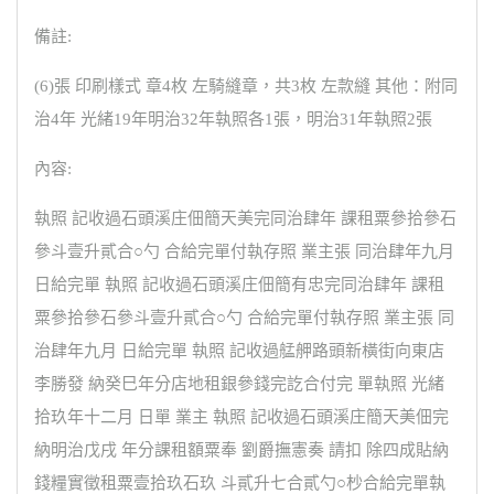
備註:
(6)張 印刷樣式 章4枚 左騎縫章，共3枚 左款縫 其他：附同
治4年 光緒19年明治32年執照各1張，明治31年執照2張
內容:
執照 記收過石頭溪庄佃簡天美完同治肆年 課租粟參拾參石
參斗壹升貳合○勺 合給完單付執存照 業主張 同治肆年九月
日給完單 執照 記收過石頭溪庄佃簡有忠完同治肆年 課租
粟參拾參石參斗壹升貳合○勺 合給完單付執存照 業主張 同
治肆年九月 日給完單 執照 記收過艋舺路頭新橫街向東店
李勝發 納癸巳年分店地租銀參錢完訖合付完 單執照 光緒
拾玖年十二月 日單 業主 執照 記收過石頭溪庄簡天美佃完
納明治戊戌 年分課租額粟奉 劉爵撫憲奏 請扣 除四成貼納
錢糧實徵租粟壹拾玖石玖 斗貳升七合貳勺○杪合給完單執