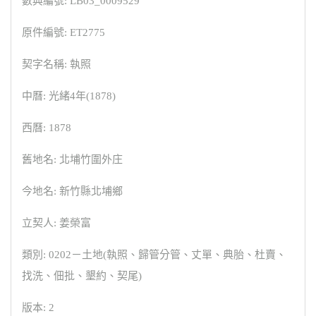
數典編號: LB03_0009529
原件編號: ET2775
契字名稱: 執照
中曆: 光緒4年(1878)
西曆: 1878
舊地名: 北埔竹圍外庄
今地名: 新竹縣北埔鄉
立契人: 姜榮富
類別: 0202－土地(執照、歸管分管、丈單、典胎、杜賣、
找洗、佃批、墾約、契尾)
版本: 2