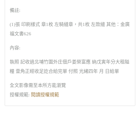
備註:
(1)張 印刷樣式 章1枚 左騎縫章，共1枚 左款縫 其他：金廣
福文書626
內容:
執照 記收過北埔竹圍外庄佃戶姜榮富應 納戊寅年分大租隘
糧 壹角正經收足訖合給完單 付照 光緒四年 月 日給單
全文影像需至本所方能瀏覽
授權規範:
閱讀授權規範