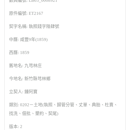
數典編號: LB03_0008921
原件編號: ET2167
契字名稱: 執照錢字陸肆號
中曆: 咸豐9年(1859)
西曆: 1859
舊地名: 九芎林庄
今地名: 新竹縣芎林鄉
立契人: 鍾阿寶
類別: 0202－土地(執照、歸管分管、丈單、典胎、杜賣、
找洗、佃批、墾約、契尾)
版本: 2