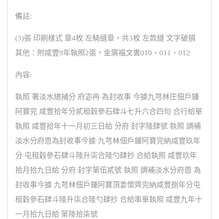
備註:
(3)張 印刷樣式 章4枚 左騎縫章，共3枚 左款縫 文字破損
其他：附咸豐9年執照2張，金廣福文書010、011、012
內容:
執照 署淡水總捕分 府宓冉 為封收事 今據九芎林庄佃戶鍾
阿寶完 咸豐拾年分貳租穀參石肆斗七升六合四句 合行給單
執照 咸豐拾年十一月初三日給 分府 封字陸肆號 執照 調補
淡水分府恩為封收事今據 九芎林佃戶鍾阿寶完納咸豐玖年
分 屯租穀參石肆斗陸升柒合陸勺肆抄 合給執照 咸豐玖年
拾月拾九日給 分府 封字第伍貳號 執照 調補淡水分府恩 為
封收事今據 九芎林佃戶鍾阿寶頂姜懷齊完納咸豐捌年分屯
租穀參石肆斗陸升柒合陸勺肆抄 合給串單執照 咸豐九年十
一月拾九日給 第陸拾柒號