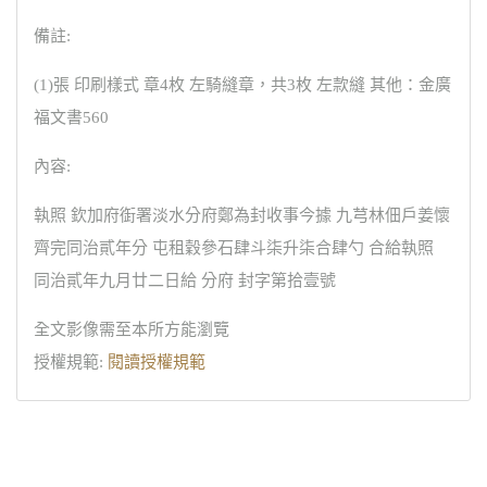
備註:
(1)張 印刷樣式 章4枚 左騎縫章，共3枚 左款縫 其他：金廣
福文書560
內容:
執照 欽加府衘署淡水分府鄭為封收事今據 九芎林佃戶姜懷
齊完同治貳年分 屯租穀參石肆斗柒升柒合肆勺 合給執照
同治貳年九月廿二日給 分府 封字第拾壹號
全文影像需至本所方能瀏覽
授權規範:
閱讀授權規範