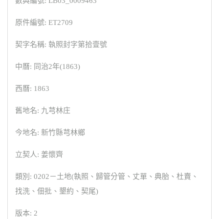
數典編號: LB03_0009463
原件編號: ET2709
契字名稱: 執照封字第拾壹號
中曆: 同治2年(1863)
西曆: 1863
舊地名: 九芎林庄
今地名: 新竹縣芎林鄉
立契人: 姜懷齊
類別: 0202－土地(執照、歸管分管、丈單、典胎、杜賣、
找洗、佃批、墾約、契尾)
版本: 2