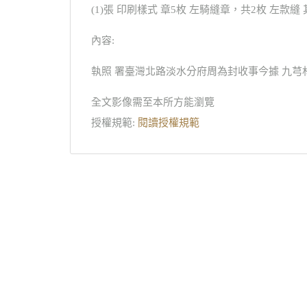
(1)張 印刷樣式 章5枚 左騎縫章，共2枚 左款縫
內容:
執照 署臺灣北路淡水分府周為封收事今據 九芎
全文影像需至本所方能瀏覽
授權規範:
閱讀授權規範