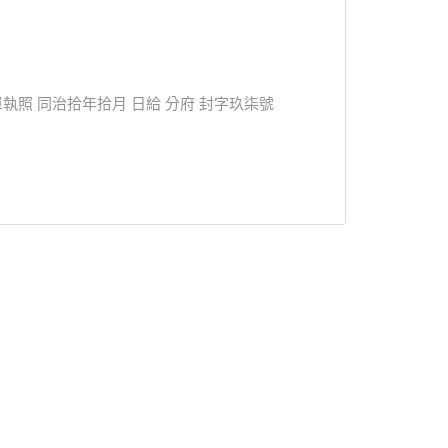
照 同治拾年拾月 日給 分府 封字玖柒號