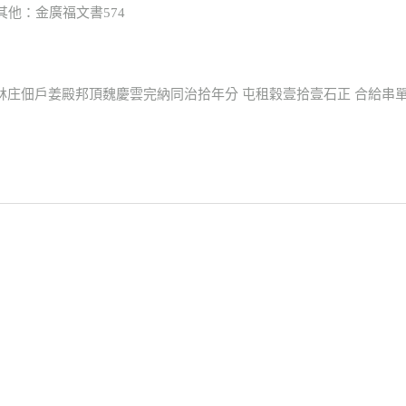
 其他：金廣福文書574
林庄佃戶姜殿邦頂魏慶雲完納同治拾年分 屯租穀壹拾壹石正 合給串單執