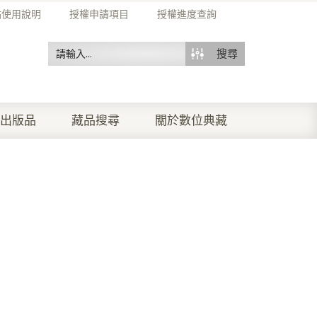
站使用說明
授權申請項目
授權進度查詢
搜尋
出版品
藏品搜尋
關於數位典藏