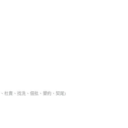
典胎、杜賣、找洗、佃批、墾約、契尾)