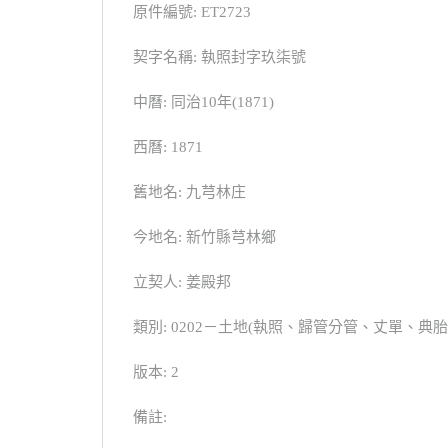
原件編號: ET2723
契字名稱: 執照封字玖柒號
中曆: 同治10年(1871)
西曆: 1871
舊地名: 九芎林庄
今地名: 新竹縣芎林鄉
立契人: 姜殿邦
類別: 0202－土地(執照、歸管分管、丈單、
版本: 2
備註: