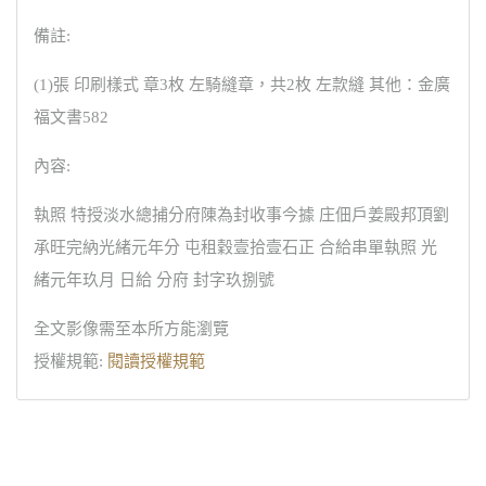
備註:
(1)張 印刷樣式 章3枚 左騎縫章，共2枚 左款縫 其他：金廣
福文書582
內容:
執照 特授淡水總捕分府陳為封收事今據 庄佃戶姜殿邦頂劉
承旺完納光緒元年分 屯租穀壹拾壹石正 合給串單執照 光
緒元年玖月 日給 分府 封字玖捌號
全文影像需至本所方能瀏覽
授權規範:
閱讀授權規範