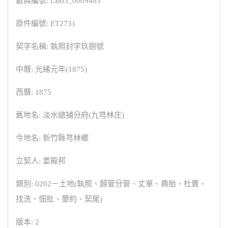
數典編號: LB03_0009485
原件編號: ET2731
契字名稱: 執照封字玖捌號
中曆: 光緒元年(1875)
西曆: 1875
舊地名: 淡水總捕分府(九芎林庄)
今地名: 新竹縣芎林鄉
立契人: 姜殿邦
類別: 0202－土地(執照、歸管分管、丈單、典胎、杜賣、
找洗、佃批、墾約、契尾)
版本: 2