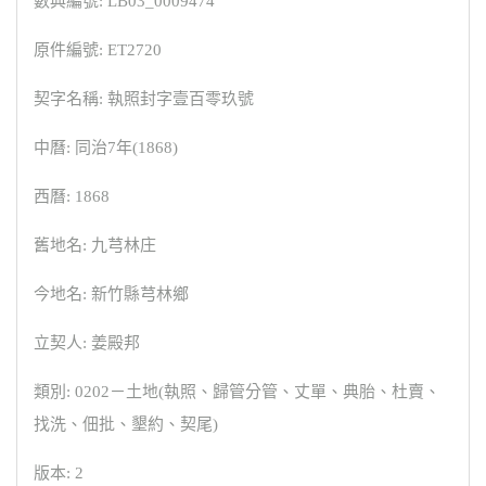
數典編號: LB03_0009474
原件編號: ET2720
契字名稱: 執照封字壹百零玖號
中曆: 同治7年(1868)
西曆: 1868
舊地名: 九芎林庄
今地名: 新竹縣芎林鄉
立契人: 姜殿邦
類別: 0202－土地(執照、歸管分管、丈單、典胎、杜賣、
找洗、佃批、墾約、契尾)
版本: 2