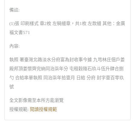
備註:
(1)張 印刷樣式 章2枚 左騎縫章，共1枚 左款縫 其他：金廣
福文書571
內容:
執照 署臺灣北路淡水分府富為封收事今據 九芎林庄佃戶姜
殿邦頂姜懷齊完納同治柒年分 屯租穀陸石玖斗伍升肆合捌
勺 合給串單執照 同治柒年拾壹月 日給 分府 封字壹百零玖
號
全文影像需至本所方能瀏覽
授權規範:
閱讀授權規範