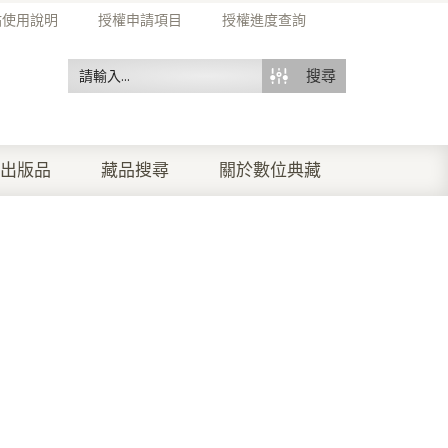
站使用說明
授權申請項目
授權進度查詢
搜尋
出版品
藏品搜尋
關於數位典藏