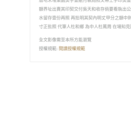
厝地禾埕菜園契字壹紙付執為照又帶上手印契壹
額界址出賣其印契交付吳天和收存倘要看執出公
水留存壹份再照 再批明其契內明丈甲分之額中
寸正批照 代筆人杜和鄉 為中人杜萬周 在場知
全文影像需至本所方能瀏覽
授權規範:
閱讀授權規範