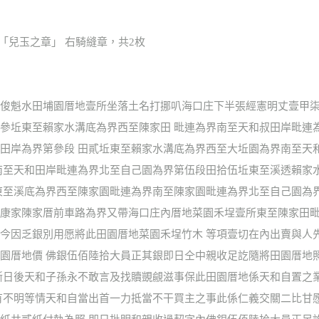
、「兒玉之章」 右騎縫章，共2枚
俊魁水田埔園厝地壹所坐落土名打挪叭海口庄下半張經憲明丈壹甲柒
參坵東至賴家水溝底為界西至陳家田 毗連為界南至天和叔田岸毗連
田岸為界第參段 田貳坵東至賴家水溝底為界西至大坵園為界南至天
南至天和田岸毗連為界北至自己園為界第伍段田拾伍坵東至溪透賴家
東至溪底為界西至陳家園毗連為界南至陳家園毗連為界北至自己園為
康家陳家厝前車路為界又帶海口庄內厝地菜園禾埕壹所東至陳家田毗
今因乏銀別用愿將此田園厝地菜園禾埕竹木 等項壹切在內出賣與人
園厝地價 佛銀伍佰陸拾大員正其銀即日仝中親收足訖隨將田園厝地
斷日後天和子孫永不敢言及找贖覬覦滋事保此田園厝地係天和自置之
有不明等情天和自當出首一力抵當不干買主之事此係仁義交關二比甘