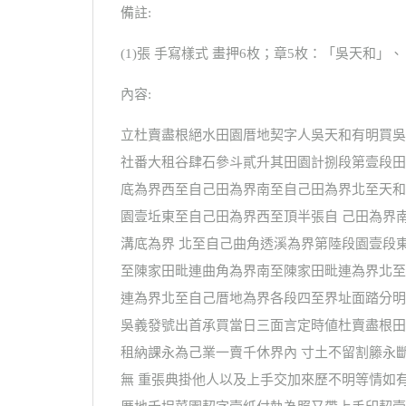
備註:
(1)張 手寫樣式 畫押6枚；章5枚：「吳天和」
內容:
立杜賣盡根絕水田園厝地契字人吳天和有明買吳
社番大租谷肆石參斗貳升其田園計捌段第壹段田
底為界西至自己田為界南至自己田為界北至天和
園壹坵東至自己田為界西至頂半張自 己田為界
溝底為界 北至自己曲角透溪為界第陸段園壹段
至陳家田毗連曲角為界南至陳家田毗連為界北至
連為界北至自己厝地為界各段四至界址面踏分明
吳義發號出首承買當日三面言定時値杜賣盡根田
租納課永為己業一賣千休界內 寸土不留割籐永
無 重張典掛他人以及上手交加來歷不明等情如