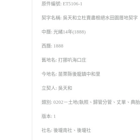
原件編號: ET5106-1
契字名稱: 吳天和立杜賣盡根絕水田園厝地契字
中曆: 光緒14年(1888)
西曆: 1888
舊地名: 打挪叭海口庄
今地名: 苗栗縣後龍鎮中和里
立契人: 吳天和
類別: 0202－土地(執照、歸管分管、丈單、
版本: 1
社名: 後壠南社、後壠社