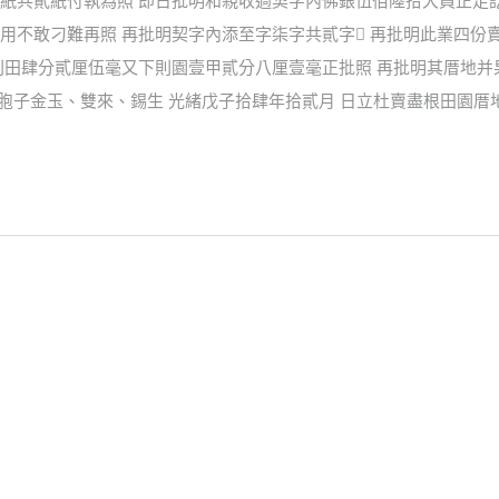
紙共貳紙付執為照 即日批明和親收過契字內佛銀伍佰陸拾大員正足
用不敢刁難再照 再批明契字內添至字柒字共貳字 再批明此業四份
則田肆分貳厘伍毫又下則園壹甲貳分八厘壹毫正批照 再批明其厝地
見胞子金玉、雙來、錫生 光緒戊子拾肆年拾貳月 日立杜賣盡根田園厝