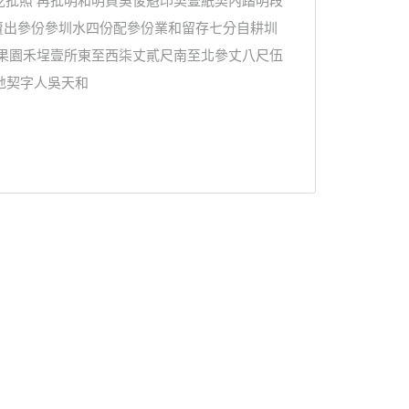
訖批照 再批明和明買吳俊魁印契壹紙契內踏明段
賣出參份參圳水四份配參份業和留存七分自耕圳
并果園禾埕壹所東至西柒丈貳尺南至北參丈八尺伍
地契字人吳天和