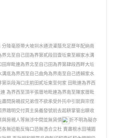
 分陸毫原帶大坡圳水通流灌蔭充足歷年配納南
為界北至自己田為界第貳段田壹坵東至賴家水溝
和田岸毗連為界北至自己田為界第肆段西畔大坵
水溝底為界西至自己曲角為界南至自己透賴家水
界第柒段海口庄前田貳坵東至何家 田毗連為界西
連 為界西至頂半張厝地毗連為界南至陳家厝毗
先盡問房親叔兄弟侄不欲承受外托中引就與宗侄
照界踏明交付買主吳義發號前去起耕掌管出贌收
業與房親人等無涉中間並無貨債
折不明為礙亦
愿各無迫勒反悔口恐無憑合立杜 賣盡根水田埔園