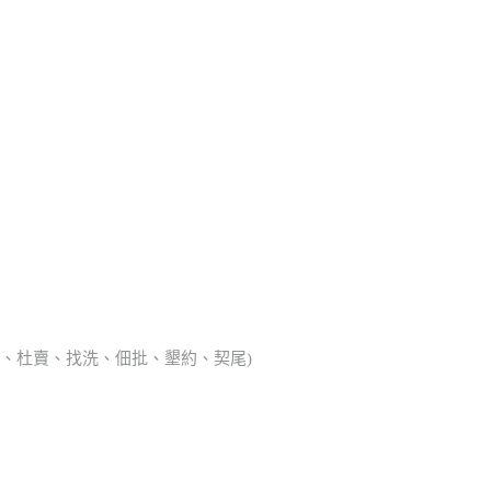
典胎、杜賣、找洗、佃批、墾約、契尾)