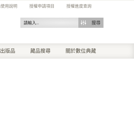
站使用說明
授權申請項目
授權進度查詢
搜尋
出版品
藏品搜尋
關於數位典藏