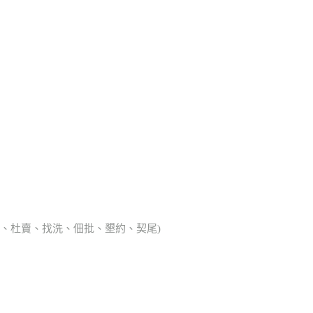
典胎、杜賣、找洗、佃批、墾約、契尾)