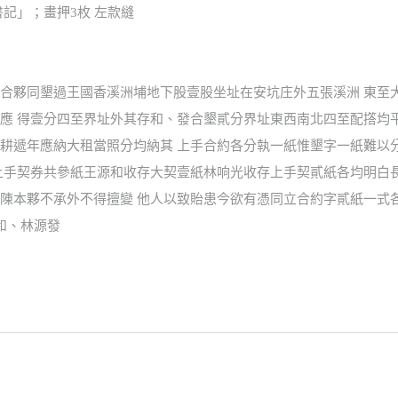
書記」；畫押3枚 左款縫
合夥同墾過王國香溪洲埔地下股壹股坐址在安坑庄外五張溪洲 東至
應 得壹分四至界址外其存和、發合墾貳分界址東西南北四至配撘均
耕遞年應納大租當照分均納其 上手合約各分執一紙惟墾字一紙難以
上手契券共參紙王源和收存大契壹紙林响光收存上手契貳紙各均明白
陳本夥不承外不得擅變 他人以致貽患今欲有憑同立合約字貳紙一式各
和、林源發