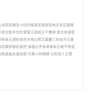
大溪西至路及十四分尾南至源發田地北至石頭厝
平貳分對半均分掌管王源和分下應得 壹分林源發
分拆係王源和收存共用公照又嘉慶三年拾月王源
長短廣挾彼此皆然 係極公平各毋宥私日後不得混
執壹紙永遠為照 代筆人林德建 仝知見人王便