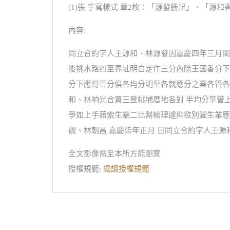
(1)張 手寫樣式 章2枚：「源發勝記」、「源和
內容:
同立合約字人王源和、林源發因嘉慶四年三月間
後挑水路四至界址明白定作三分內除王國香分下
分下應得壹分俱各均分明至各就應分之業各管各
和、林响光合買王登桃埔厝地各對 半均分掌管
爭如上手藉索生端二比幫輪理遽抑欲別圖生業應
觀、林朝昌 嘉慶柒年正月 日同立合約字人王源
全文影像需至本所方能瀏覽
授權規範:
閱讀授權規範