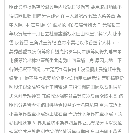
明此業墾批係存於溫興手內收執日後倘有 要用取出炳據不
得隱匿批照 田陸分壹肆壹 在場人溫記昌 代筆人梁英章 為
中人陳□木 在場陳□保 繼兄范□保 在場母賴氏 7. 光緒拾二
年庚寅歲十一月日立杜賣盡斷根水田山林屋宇契字人 陳水
雲 陳雙雲 三角城王爺祀 立眾奉業地以作香燈字人林□□、
姜秀鑾暨眾股 份等緣自道光拾參年間眾股等向得九芎林眾
屯佃等給出林地壹所坐北南勢山四重埔上角 原因其地上下
各隘把禦不到燭此□□荒野□ 番皆由出沒侵擾庄民追赶牛隻
疊受□□ 慘不勝言邀蒙前分憲李念切民瘼給示諭 等勸捐股份
照股津銀添隘移隘募丁堵禦建 庄招佃開闢田園以為供隘防
患久計幸賴神靈 庇護咸沐鴻庥茲華等集眾妥議欲將本業 踏
明均分各管今先踏出牪地壹段坐落土名東坑東 至坑底透上
小窩為界西至小窩透上埋石至 崙頂分水為界南至小窩□□與
參段毗連為 8. 界北至坑水為界四至界址北眾踏分明以交值
理掌管或出外收利或按種的抽遞年就業出 息以奉國王爺香