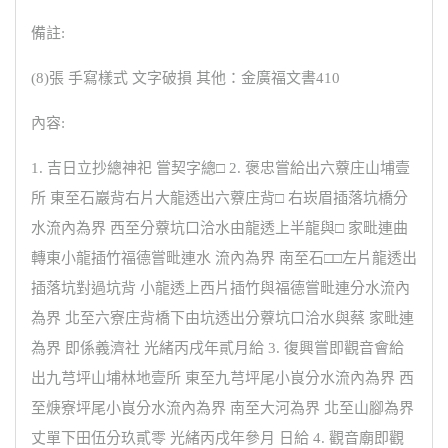
備註:
(8)張 手寫樣式 文字破損 其他：金廣福文書410
內容:
1. 吉日立抄總神祀 嘗契字總□ 2. 褒忠嘗給出六藔庄山埔壹
所 東至石巖背右片大龍透出六藔庄背□ 右崁眉插落坑橋分
水流內為界 西至分藔坑口洽水由龍透上半龍與□ 家毗連曲
轉東小龍插竹福德嘗毗連水 流內為界 南至石□□左片龍透出
插落坑對過坑背 小龍透上西片插竹與福德嘗毗連分水流內
為界 北至六寮庄背橋下由坑透出分藔坑口洽水與蔡 家毗連
為界 即係義濟社 光緒丙戌年貳月給 3. 復興嘗即觀音會給
出九芎坪山埔林地壹所 東至九芎坪尾小峎分水流內為界 西
至焿寮坪尾小峎分水流內為界 南至大河為界 北至山腳為界
丈單下田伍分玖貳零 光緒丙戌年參月 日給 4. 觀音廟即觀