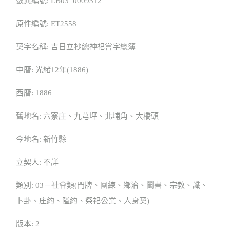
數典編號: LB03_0009312
原件編號: ET2558
契字名稱: 吉日立抄總神祀嘗字總簿
中曆: 光緒12年(1886)
西曆: 1886
舊地名: 六寮庄、九芎坪、北埔角、大橋頭
今地名: 新竹縣
立契人: 不詳
類別: 03－社會類(門牌、團練、鄉治、鬮書、宗教、讖、
卜卦、庄約、隘約、祭祀公業、人身契)
版本: 2