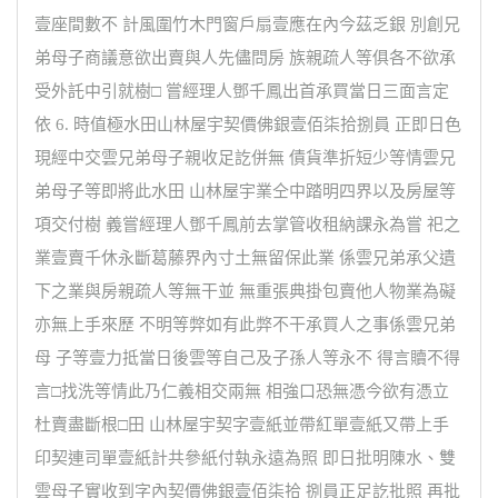
壹座間數不 計風圍竹木門窗戶扇壹應在內今茲乏銀 別創兄
弟母子商議意欲出賣與人先儘問房 族親疏人等俱各不欲承
受外託中引就樹□ 嘗經理人鄧千鳳出首承買當日三面言定
依 6. 時值極水田山林屋宇契價佛銀壹佰柒拾捌員 正即日色
現經中交雲兄弟母子親收足訖併無 債貨準折短少等情雲兄
弟母子等即將此水田 山林屋宇業仝中踏明四界以及房屋等
項交付樹 義嘗經理人鄧千鳳前去掌管收租納課永為嘗 祀之
業壹賣千休永斷葛藤界內寸土無留保此業 係雲兄弟承父遺
下之業與房親疏人等無干並 無重張典掛包賣他人物業為礙
亦無上手來歷 不明等弊如有此弊不干承買人之事係雲兄弟
母 子等壹力抵當日後雲等自己及子孫人等永不 得言贖不得
言□找洗等情此乃仁義相交兩無 相強口恐無憑今欲有憑立
杜賣盡斷根□田 山林屋宇契字壹紙並帶紅單壹紙又帶上手
印契連司單壹紙計共參紙付執永遠為照 即日批明陳水、雙
雲母子實收到字內契價佛銀壹佰柒拾 捌員正足訖批照 再批