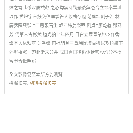
燈之需此係眾股誠敬 之心均無抑勒恐後無憑合立眾奉業地
以作 香燈字壹紙交值理掌管人收執存照 范盛坤劉子若 林
慶猛隆興號 □四鳳張石生 韓四妹姜榮華 劉貞□廖乾義 鄧廷
芳 代筆人古彬然 道光拾七年四月 日合立眾奉業地以作香
燈字人林秋華 姜秀鑾 再批明其三重埔從壢直透以及銃櫃下
外坭橋窩一帶此常未分并 成田園日後仍係拾貳股均分不得
冒爭合批明照
全文影像需至本所方能瀏覽
授權規範:
閱讀授權規範