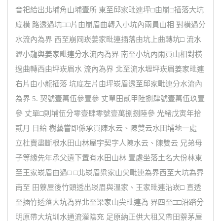
音祀給出北埔角山埔壹所 東至邱家毗連坪□由崩□插落大坑
底橫 路透過坑□□片由崩眉曲轉入小坑內兩員山相 對橫過分
水流內為界 西至崩岡崁姜家毗連插落由坑上曲轉坑□ 流水
瀝小龍與姜家毗連分水流內為界 南至小坑內兩員山相對橫
過曲轉西由坪崁眉水 流內為界 北至流水壢坪崁眉姜家毗連
右片由小龍插落 坑底左片由坪崁眉透至邱家毗連分水流內
為界 5. 契號壹萬伍參壹參 丈單田貳甲陸捌肆號壹萬伍玖壹
參 丈單□則埔伍分零壹肆零號壹萬捌捌陸參 光緒戊寅年拾
貳月 日給 樹藝嘗即係承買陳水云、陳雙云水田埔地一處
立杜賣盡斷根水田山林屋宇契字人陳水云、陳雙云 兄弟母
子等緣先年承父遺下置有水田山林 壹處坐落土名大份林東
至王家崁眉由過□ □北崁眉粱家山尖毗連為界西至大坑為界
南至 田藔屋後竹頭透出崁眉與溫家、王家毗連沿崁□ 直透
至插竹透落大坑為界北至梁家山尖毗連為 界四至□□沿踏分
明原帶大坑圳水通流灌陰充 足原納正供大租又帶田藔茅屋