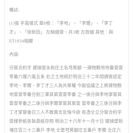
備註:
(1)張 手寫樣式 章8枚：「李地」、「李爾」、「李丁
才」、「徐新田」 左騎縫章，共3枚 左款縫 其他：與
ET1834相關
內容:
分管合約字 擺接堡永和庄土名芎蕉腳 一建物敷地地番壹壹
零番六厘六毫五系 右之土地經於明治三十二年間調查認定
李地、李爾、李丁才三人為共業權 今股協議之上將建物敷
地壹壹零番分割三筆其第壹壹零番 之一係分與李地掌管其
壹壹零番之二係分與李爾掌管其第壹 壹零番之三係分與李
丁才掌管後日三人不敢異言反悔今欲 有憑仝立分管合約字
壹樣參紙各執壹紙存照 明治三十六年十一月十日 擺接堡新
埔庄百三十三番戶 李地 仝堡芎蕉腳庄五番戶 李爾 仝庄六