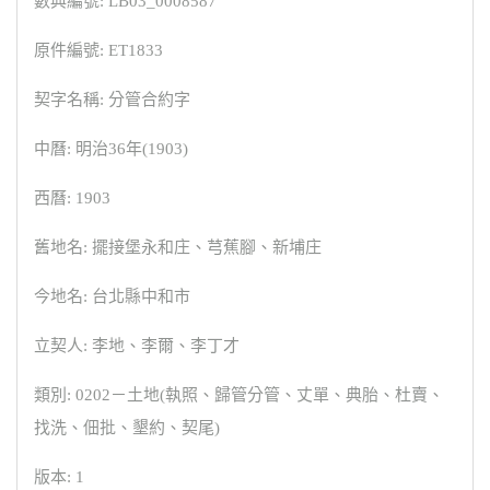
數典編號: LB03_0008587
原件編號: ET1833
契字名稱: 分管合約字
中曆: 明治36年(1903)
西曆: 1903
舊地名: 擺接堡永和庄、芎蕉腳、新埔庄
今地名: 台北縣中和市
立契人: 李地、李爾、李丁才
類別: 0202－土地(執照、歸管分管、丈單、典胎、杜賣、
找洗、佃批、墾約、契尾)
版本: 1