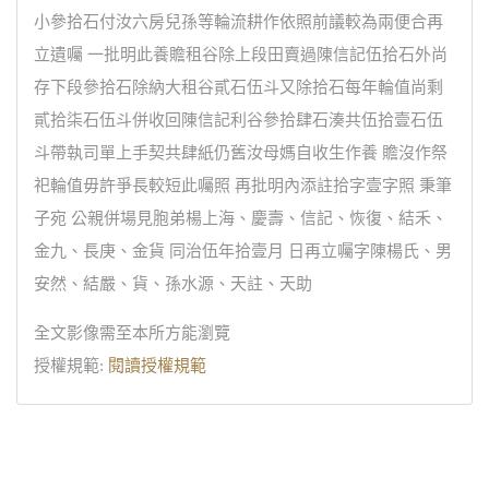
小參拾石付汝六房兒孫等輪流耕作依照前議較為兩便合再
立遺囑 一批明此養贍租谷除上段田賣過陳信記伍拾石外尚
存下段參拾石除納大租谷貳石伍斗又除拾石每年輪值尚剩
貳拾柒石伍斗併收回陳信記利谷參拾肆石湊共伍拾壹石伍
斗帶執司單上手契共肆紙仍舊汝母媽自收生作養 贍沒作祭
祀輪值毋許爭長較短此囑照 再批明內添註拾字壹字照 秉筆
子宛 公親併場見胞弟楊上海、慶壽、信記、恢復、結禾、
金九、長庚、金貨 同治伍年拾壹月 日再立囑字陳楊氏、男
安然、結嚴、貨、孫水源、天註、天助
全文影像需至本所方能瀏覽
授權規範:
閱讀授權規範