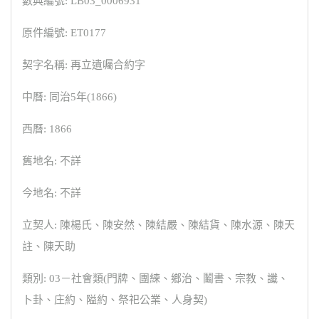
數典編號: LB03_0006931
原件編號: ET0177
契字名稱: 再立遺囑合約字
中曆: 同治5年(1866)
西曆: 1866
舊地名: 不詳
今地名: 不詳
立契人: 陳楊氏、陳安然、陳結嚴、陳結貨、陳水源、陳天
註、陳天助
類別: 03－社會類(門牌、團練、鄉治、鬮書、宗教、讖、
卜卦、庄約、隘約、祭祀公業、人身契)