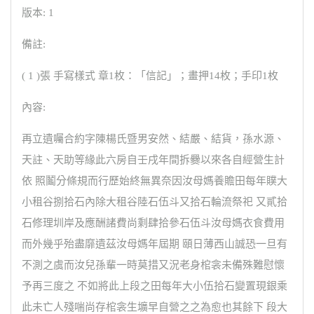
版本: 1
備註:
( 1 )張 手寫樣式 章1枚：「信記」；畫押14枚；手印1枚
內容:
再立遺囑合約字陳楊氏暨男安然、結嚴、結貨，孫水源、
天註、天助等緣此六房自壬戌年間拆爨以來各自經營生計
依 照鬮分條規而行歷始終無異奈因汝母媽養贍田每年贌大
小租谷捌拾石內除大租谷陸石伍斗又拾石輪流祭祀 又貳拾
石修理圳岸及應酬諸費尚剩肆拾參石伍斗汝母媽衣食費用
而外幾乎殆盡靡遺茲汝母媽年屆期 頤日薄西山誠恐一旦有
不測之虞而汝兒孫輩一時莫措又況老身棺衾未備殊難慰懷
予再三度之 不如將此上段之田每年大小伍拾石變置現銀乘
此未亡人殘喘尚存棺衾生壙早自營之之為愈也其餘下 段大