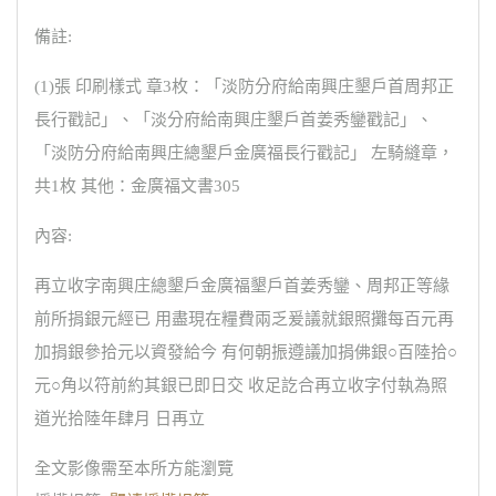
備註:
(1)張 印刷樣式 章3枚：「淡防分府給南興庄墾戶首周邦正
長行戳記」、「淡分府給南興庄墾戶首姜秀鑾戳記」、
「淡防分府給南興庄總墾戶金廣福長行戳記」 左騎縫章，
共1枚 其他：金廣福文書305
內容:
再立收字南興庄總墾戶金廣福墾戶首姜秀鑾、周邦正等緣
前所捐銀元經已 用盡現在糧費兩乏爰議就銀照攤每百元再
加捐銀參拾元以資發給今 有何朝振遵議加捐佛銀○百陸拾○
元○角以符前約其銀已即日交 收足訖合再立收字付執為照
道光拾陸年肆月 日再立
全文影像需至本所方能瀏覽