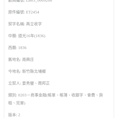
數典編號: LB03_0009208
原件編號: ET2454
契字名稱: 再立收字
中曆: 道光16年(1836)
西曆: 1836
舊地名: 南興庄
今地名: 新竹縣北埔鄉
立契人: 姜秀鑾、周邦正
類別: 0203－商事金融(帳單、帳簿、收銀字、會費、房
租、完單)
版本: 2