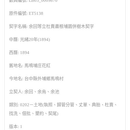
數典編號: LB03_0009870
原件編號: ET5138
契字名稱: 余回等立杜賣盡根埔園併樹木契字
中曆: 光緒20年(1894)
西曆: 1894
舊地名: 馬鳴埔庄花紅
今地名: 台中縣外埔鄉馬鳴村
立契人: 余回、余烏、余池
類別: 0202－土地(執照、歸管分管、丈單、典胎、杜賣、
找洗、佃批、墾約、契尾)
版本: 1