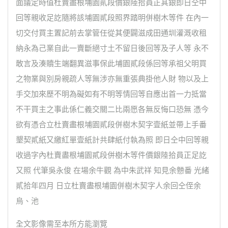
面議定時值杜賣盡根埔園貳段價銀陸拾員正其銀即日仝中
回等親收足訖隨將該埔園貳段照界踏明併樹木等件 在內一
切交付買主置記前去掌管任從其便闢滋成田通圳灌溉收租
納永為己業自此一賣斷絕寸土不留日後回等及子人等 永不
敢言及湊贖生端翻異滋事保此埔園貳段係回等承祖父明買
之物業與別房親疏人等無涉亦無重張典掛他人財 物以及上
手交加來歷不明為礙如有不明等情回等自應出首一力抵當
不干買主之事此係仁義交關二比兩愿各無反悔口恐無 憑今
欲有憑合立杜賣盡根埔園貳段併樹木契字壹紙並帶上手番
墾契貳紙又繳紅單壹紙計共肆紙付執為照 即日仝中回等親
收過字內杜賣盡根埔園貳段併樹木等件價銀陸拾員正足訖
又照 代筆吳永俊 在場余牛觀 為中朱武祥 知見余戅番 光緒
貳拾年四月 日立杜賣盡根埔園併樹木契字人余回仝侄余
烏、池
全文影像需至本所方能瀏覽