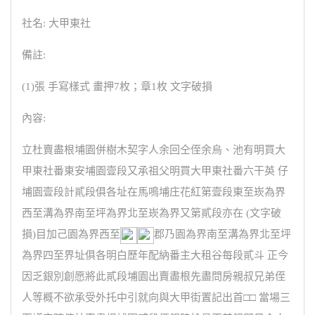
社名: 大甲東社
備註:
(1)張 手寫樣式 畫押7枚；章1枚 文字破損
內容:
立杜賣盡根埔園併樹木契字人余回仝侄余烏、池有明買大
甲東社番東安埔園壹段又承祖父明買大甲東社番六干英 仔
埔園壹段計貳段俱各址在馬鳴埔庄花紅第壹段東至崁為界
西至溝為界南至坪為界北至崁為界又第貳段亦在 (文字破
損)目加己園為界西至
郡乃園為界南至溝為界北至坪
為界四至界址俱各明白歷年配納番主大租谷每段貳斗 正今
因乏銀別創愿將此貳段埔園出賣盡根先盡問房親叔兄弟侄
人等概不欲承受外托中引就向與大甲街置記出首□□ 當場三