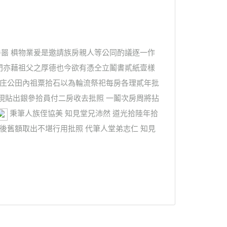
噐 椇物業爰是邀請族房親人等公同酌議逐一作
門亦藉祖父之厚德也今欲有憑仝立鬮書貳紙壹樣
新庄公田內祖粟拾石以為輪流祭祀每房各理貳年批
現貼出銀參拾員付二房收去批照 一鬮次房周將拈
秉筆人族侄協美 知見堂兄沛然 道光拾陸年拾
後舊額取出不堪行用批照 代筆人堂弟志仁 知見