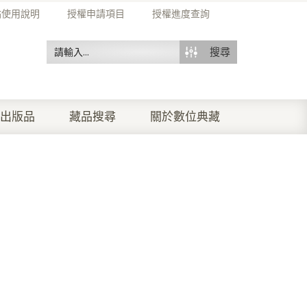
站使用說明
授權申請項目
授權進度查詢
搜尋
出版品
藏品搜尋
關於數位典藏