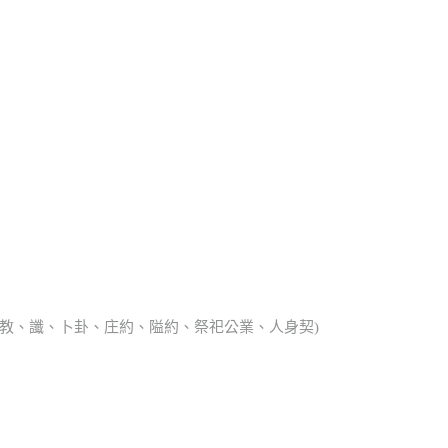
、宗教、讖、卜卦、庄約、隘約、祭祀公業、人身契)