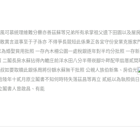
風可慕統理維難分爨亦善茲蘇等兄弟所有承掌祖父遺下田園以及屋房
敢異言滋事至于子孫亦 不得爭長競短此係秉正各宜守份安業克振家
以為婚娶貲用批照 一存內木柵公園一處稅銀逐年對半均分批照 一存
照 二鬮長房水蘇拈得內轆庄前洋水田八分半帶崁腳圤畔配甲扇厝貳間
叔如要取贖此銀係周將份額水蘇無干批照 公親人族伯新集、房伯光
拾陸年十貳月原立鬮書不知何時特失落茲昌等再立 貳紙以為執照倘日
立鬮書人曾啟昌、有能