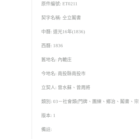
原件編號: ET0211
契字名稱: 仝立鬮書
中曆: 道光16年(1836)
西曆: 1836
舊地名: 內轆庄
今地名: 南投縣南投市
立契人: 曾水蘇、曾周將
類別: 03－社會類(門牌、團練、鄉治、鬮書
版本: 1
備註: