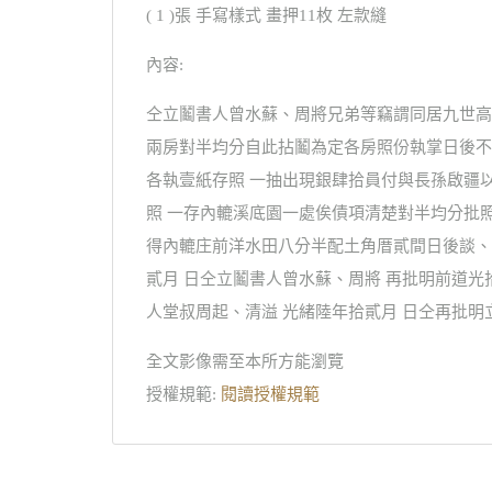
( 1 )張 手寫樣式 畫押11枚 左款縫
內容:
仝立鬮書人曾水蘇、周將兄弟等竊謂同居九世高
兩房對半均分自此拈鬮為定各房照份執掌日後不
各執壹紙存照 一抽出現銀肆拾員付與長孫啟疆
照 一存內轆溪底園一處俟債項清楚對半均分批
得內轆庄前洋水田八分半配土角厝貳間日後談、
貳月 日仝立鬮書人曾水蘇、周將 再批明前道光
人堂叔周起、清溢 光緒陸年拾貳月 日仝再批明
全文影像需至本所方能瀏覽
授權規範:
閱讀授權規範