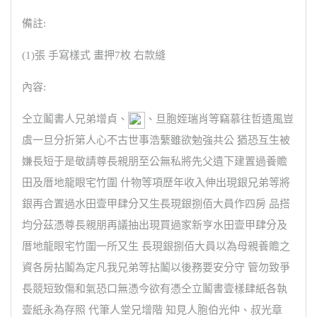
備註:
(1)張 手寫樣式 畫押7枚 右款縫
內容:
仝立鬮書人兄弟增貞、
、旦胞姪瑞肖等竊慕往哲遺風豈
虞一旦分折第人心不古世事浩蘩雖欲勉強共公 猶恐互生被
嫌長短于是敬請尊長親朋至公無私將先父遺下建置過養贍
田及厝地龍眼宅竹圍 什物等項歷年收入伸出現銀兄弟等將
銀再合置過水田壹甲肆分又生長現銀捌佰大員作四房 品搭
均分茲憑尊長親朋再議抽出現買過家新亨水田壹甲肆分及
厝地龍眼宅竹圍一所又生 長現銀捌佰大員以為母親養贍之
資各房拈鬮為定凡我兄弟等拈鬮以後務要安分守 管勿致爭
長競短致傷和氣恐口無憑今欲有憑仝立鬮書壹樣肆紙各執
壹紙永為存照 代筆人堂兄增階 知見人胞伯光仲、叔光章