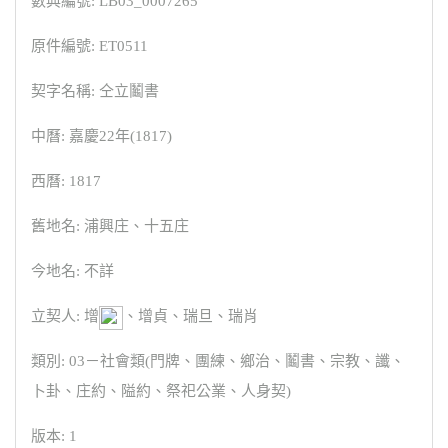
數典編號: LB03_0007265
原件編號: ET0511
契字名稱: 仝立鬮書
中曆: 嘉慶22年(1817)
西曆: 1817
舊地名: 浦興庄、十五庄
今地名: 不詳
立契人: 增
、增貞、瑞旦、瑞肖
類別: 03－社會類(門牌、團練、鄉治、鬮書、宗教、讖、
卜卦、庄約、隘約、祭祀公業、人身契)
版本: 1