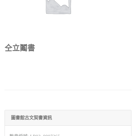
仝立鬮書
圖書館古文契書資訊