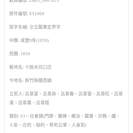
數典編號: LB03_0007823
原件編號: ET1069
契字名稱: 仝立鬮書定界字
中曆: 咸豐9年(1859)
西曆: 1859
舊地名: 十股水坑口庄
今地名: 新竹縣關西鎮
立契人: 呂章富、呂章房、呂章春、呂章窗、呂章旺、呂章
滿、呂章萬、呂章蔭
類別: 03－社會類(門牌、團練、鄉治、鬮書、宗教、讖、
卜卦、庄約、隘約、祭祀公業、人身契)