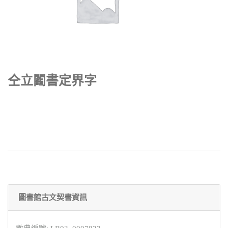
仝立鬮書定界字
圖書館古文契書資訊