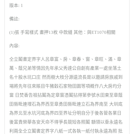
版本: 1
備註:
(1)張 手寫樣式 畫押13枚 中款縫 其他：與ET1070相關
內容:
仝立鬮書定界字人呂章富、房、章春、窗、章旺、滿、章
萬、蔭兄弟等情因先年承父秀達公自創有產業一處坐落土
名十股水坑口庄 然而樹大枝分源遠流長是以邀請房族戚到
場將先年往來賬目牛豬穀石家物田園等項概作八大房均分
當 日焚香告祖拈鬮為定章窗憑鬮拈得第參號水田東至章蔭
田唇毗連埋石為界西至章勇田唇毗連立石為界南至 大圳底
為界北至水坑河底為界四至界址分明自分于後各管各業日
後富貴榮華各安天命不得爭長競短各照鬮 額領以垂永遠名
利兩全仝立鬮書定界字八紙一式各執一紙付執永遠為照 批