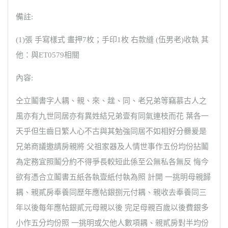
備註:
(1)張 手寫樣式 畫押7枚；手印1枚 右款縫 (伍男老)收執 其
他：與ET0579相關
內容:
仝立鬮書字人耦、親、來、趖、同、老兄弟等竊慕古人之
風亦有九世同居亦有異姓結兄弟壹有同氣連枝而花 葉各一
天乎但生齒日繁人心不古與其勉強同居不如相好分爨爰是
兄弟商議邀請房親將 父祖家器及人情世事作五份均份拈鬮
為定務宜照鬮分約不得爭長較短此係至公無私各無反 悔今
欲有憑合立鬮書五紙各執壹紙付執為照 計開 一挑明母親歸
耦、親貳房奉養同歷年應帖銀捌元付耦、親收去奉養同三
年以後每年應帖銀貳元母親以後 完足母親百歲以後費銀多
小作五分均份照 一挑明或欠他人數項耦、親貳房對半均份