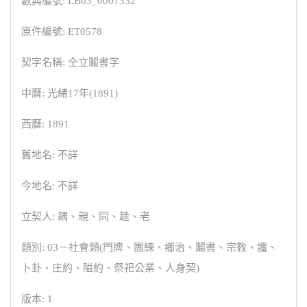
數典編號: LB03_0007332
原件編號: ET0578
契字名稱: 仝立鬮書字
中曆: 光緒17年(1891)
西曆: 1891
舊地名: 不詳
今地名: 不詳
立契人: 耦、親、同、趖、老
類別: 03－社會類(門牌、團練、鄉治、鬮書、宗教、讖、
卜卦、庄約、隘約、祭祀公業、人身契)
版本: 1