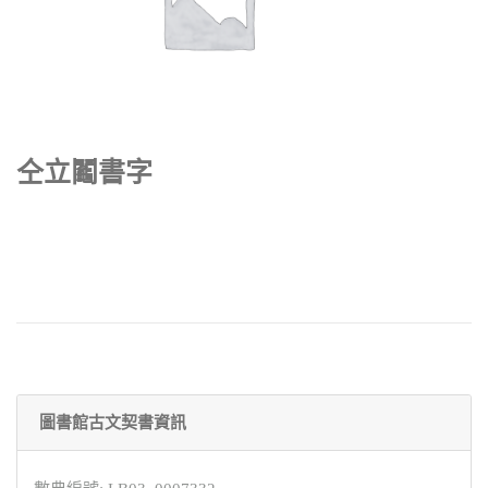
仝立鬮書字
圖書館古文契書資訊