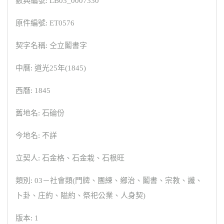
數典編號: LB03_0007330
原件編號: ET0576
契字名稱: 仝立鬮書字
中曆: 道光25年(1845)
西曆: 1845
舊地名: 石碖份
今地名: 不詳
立契人: 石金格、石金栽、石根旺
類別: 03－社會類(門牌、團練、鄉治、鬮書、宗教、讖、
卜卦、庄約、隘約、祭祀公業、人身契)
版本: 1