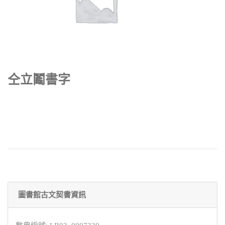
仝立鬮書字
圖書館古文契書資訊