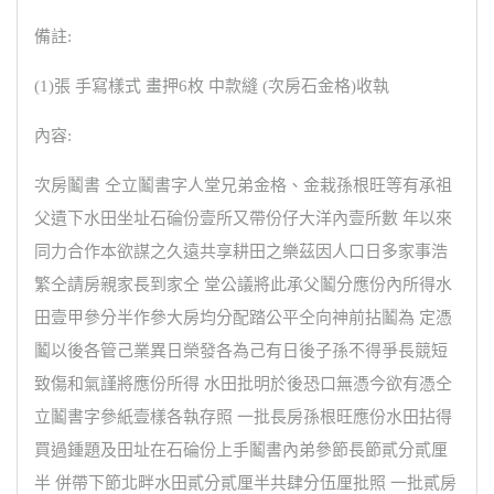
備註:
(1)張 手寫樣式 畫押6枚 中款縫 (次房石金格)收執
內容:
次房鬮書 仝立鬮書字人堂兄弟金格、金栽孫根旺等有承祖
父遺下水田坐址石碖份壹所又帶份仔大洋內壹所數 年以來
同力合作本欲謀之久遠共享耕田之樂茲因人口日多家事浩
繁仝請房親家長到家仝 堂公議將此承父鬮分應份內所得水
田壹甲參分半作參大房均分配踏公平仝向神前拈鬮為 定憑
鬮以後各管己業異日榮發各為己有日後子孫不得爭長競短
致傷和氣謹將應份所得 水田批明於後恐口無憑今欲有憑仝
立鬮書字參紙壹樣各執存照 一批長房孫根旺應份水田拈得
買過鍾題及田址在石碖份上手鬮書內弟參節長節貳分貳厘
半 併帶下節北畔水田貳分貳厘半共肆分伍厘批照 一批貳房