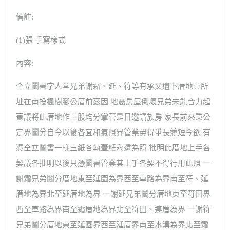
備註:
(1)張 手寫樣式
內容:
仝立鬮書字人堂兄弟謝霜、延、符等有承父遺下厝地壹所
址在南投楓樹腳公厝前茲因 地震房屋倒壞兄弟未能合力起
蓋議將此厝地作三股均分掌管是日邀請族房 家長前來秉公
定界鬮分自今以後各宜和氣照界管業毋得爭長競短今欲 有
憑仝立鬮書一樣三紙各執壹紙永遠為照 批明此厝地上手各
契議各批明以後只憑鬮書管業其上手各契不得行用此照 一
謝霜兄弟鬮分厝地東至延園為界西至車路為界南至符、延
厝地為界北至延厝地為界 一謝延兄弟鬮分厝地東至符田界
西至車路為界南至霜厝地為界北至符田、連厝為界 一謝符
兄弟鬮分厝地東至延園界西至延厝界南至水溝為界北至霜