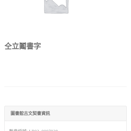
仝立鬮書字
圖書館古文契書資訊