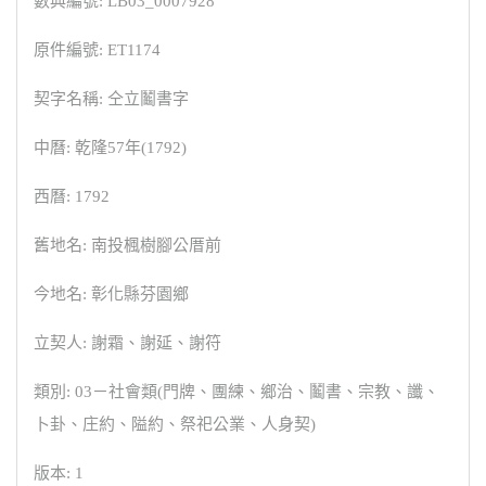
數典編號: LB03_0007928
原件編號: ET1174
契字名稱: 仝立鬮書字
中曆: 乾隆57年(1792)
西曆: 1792
舊地名: 南投楓樹腳公厝前
今地名: 彰化縣芬園鄉
立契人: 謝霜、謝延、謝符
類別: 03－社會類(門牌、團練、鄉治、鬮書、宗教、讖、
卜卦、庄約、隘約、祭祀公業、人身契)
版本: 1