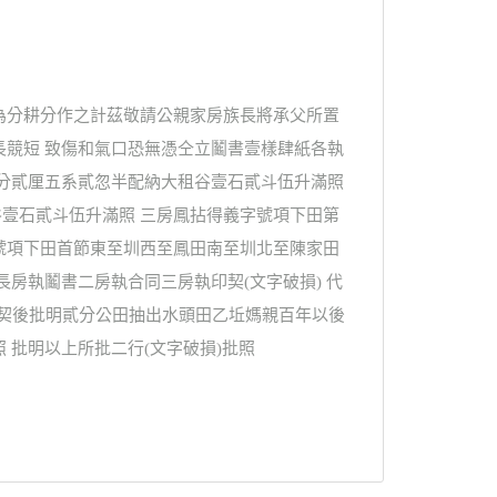
為分耕分作之計茲敬請公親家房族長將承父所置
長競短 致傷和氣口恐無憑仝立鬮書壹樣肆紙各執
壹分貳厘五系貳忽半配納大租谷壹石貳斗伍升滿照
壹石貳斗伍升滿照 三房鳳拈得義字號項下田第
號項下田首節東至圳西至鳳田南至圳北至陳家田
房執鬮書二房執合同三房執印契(文字破損) 代
河 契後批明貳分公田抽出水頭田乙坵媽親百年以後
批明以上所批二行(文字破損)批照