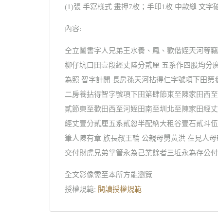
(1)張 手寫樣式 畫押7枚；手印1枚 中款縫 文字
內容:
仝立鬮書字人兄弟王水養、鳳、歡偕姪天河等竊
柳仔坑口田壹段經丈陸分貳厘 五系作四股均分
為照 智字計開 長房孫天河拈得仁字號項下田
二房養拈得智字號項下田第肆節東至陳家田西至
貳節東至歡田西至河姪田南至圳北至陳家田經丈
經丈壹分貳厘五系貳忽半配納大租谷壹石貳斗伍升
筆人陳有章 族長叔王輪 公親母舅黃洪 在見人
交付財虎兄弟掌管永為己業餘者三坵永為存公付
全文影像需至本所方能瀏覽
授權規範:
閱讀授權規範