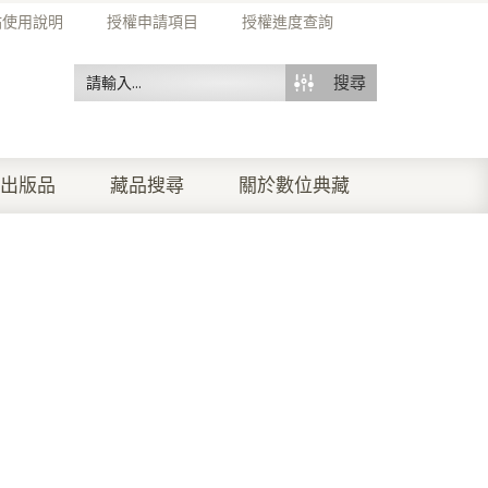
站使用說明
授權申請項目
授權進度查詢
搜尋
出版品
藏品搜尋
關於數位典藏