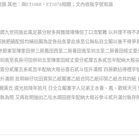
破損 其他：與ET1068、ET1078相關；文內收執字號有誤
謂九世同居此風足慕分財多與雅誼堪傳但丁口浩繁難 以共理不得不
廣狹肥磽配搭均稱拈鬮為定各拈各掌此係至公無私自立鬮以後不得爭
第參節東至陳家田併三房鳳田西至二房養田南至圳北至二房養田經丈
圳南至長房河田併圳北至陳家田經丈壹分貳厘五系貳忽半配納大租谷
壹分貳厘五系貳忽半配納大租谷壹石貳斗伍升滿照 四房歡拈得禮字
滿照 批明柳仔坑田買契乙紙鬮書乙紙合同乙紙印契乙紙合共四紙 長
母親黃氏 道光拾陸年拾月 日仝立鬮書字人兄弟王水養、鳳、歡姪天
執為照 又再批明抽出乙坵水頭田逐年配納大租谷參斗貳升滿付執存照 