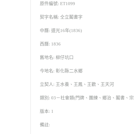
原件編號: ET1099
契字名稱: 仝立鬮書字
中曆: 道光16年(1836)
西曆: 1836
舊地名: 柳仔坑口
今地名: 彰化縣二水鄉
立契人: 王水養、王鳳、王歡、王天河
類別: 03－社會類(門牌、團練、鄉治、鬮書
版本: 1
備註: