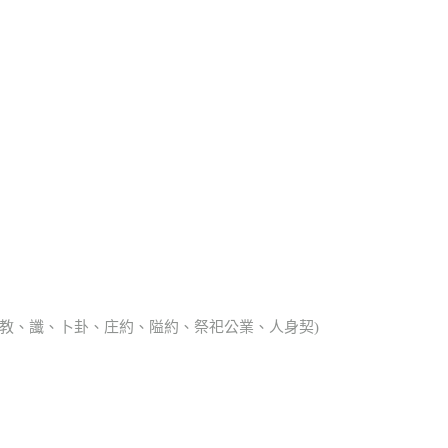
、宗教、讖、卜卦、庄約、隘約、祭祀公業、人身契)