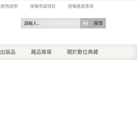
站使用說明
授權申請項目
授權進度查詢
搜尋
出版品
藏品搜尋
關於數位典藏