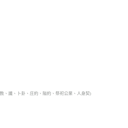
、宗教、讖、卜卦、庄約、隘約、祭祀公業、人身契)