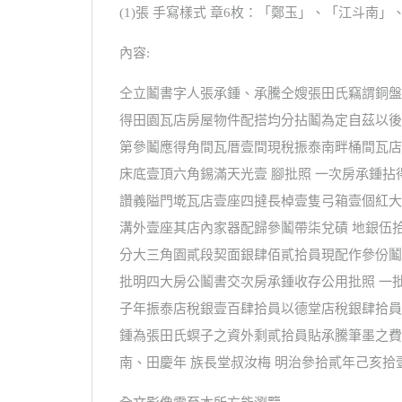
(1)張 手寫樣式 章6枚：「鄭玉」、「江斗南
內容:
仝立鬮書字人張承鍾、承騰仝嫂張田氏竊謂銅盤
得田園瓦店房屋物件配搭均分拈鬮為定自茲以後
第參鬮應得角間瓦厝壹間現稅振泰南畔桶間瓦店
床底壹頂六角錫滿天光壹 腳批照 一次房承鍾
讚義隘門墘瓦店壹座四撻長棹壹隻弓箱壹個紅大
溝外壹座其店內家器配歸參鬮帶柒兌磧 地銀伍
分大三角園貳段契面銀肆佰貳拾員現配作參份鬮
批明四大房公鬮書交次房承鍾收存公用批照 一
子年振泰店稅銀壹百肆拾員以德堂店稅銀肆拾員
鍾為張田氏螟子之資外剩貳拾員貼承騰筆墨之費
南、田慶年 族長堂叔汝梅 明治參拾貳年己亥拾