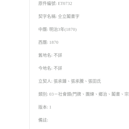
原件編號: ET0732
契字名稱: 仝立鬮書字
中曆: 明治3年(1870)
西曆: 1870
舊地名: 不詳
今地名: 不詳
立契人: 張承鍾、張承騰、張田氏
類別: 03－社會類(門牌、團練、鄉治、鬮書
版本: 1
備註: