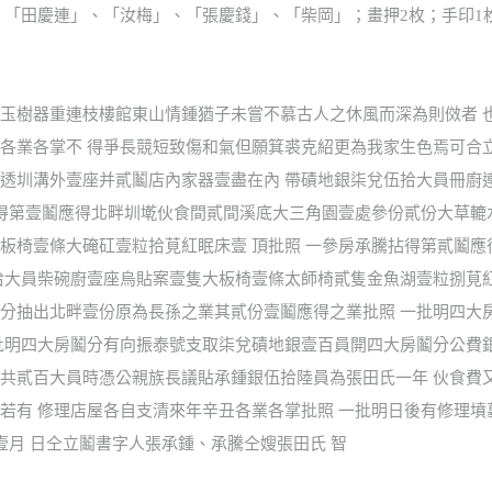
」、「田慶連」、「汝梅」、「張慶錢」、「柴岡」；畫押2枚；手印1枚 
玉樹器重連枝樓館東山情鍾猶子未嘗不慕古人之休風而深為則傚者 
各業各掌不 得爭長競短致傷和氣但願箕裘克紹更為我家生色焉可合
透圳溝外壹座并貳鬮店內家器壹盡在內 帶磧地銀柒兌伍拾大員冊廚
拈得第壹鬮應得北畔圳墘伙食間貳間溪底大三角園壹處參份貳份大草轆
板椅壹條大硽矼壹粒拾莧紅眠床壹 頂批照 一參房承騰拈得第貳鬮
拾大員柴碗廚壹座烏貼案壹隻大板椅壹條太師椅貳隻金魚湖壹粒捌莧紅
分抽出北畔壹份原為長孫之業其貳份壹鬮應得之業批照 一批明四大
批明四大房鬮分有向振泰號支取柒兌磧地銀壹百員開四大房鬮分公費
共貳百大員時憑公親族長議貼承鍾銀伍拾陸員為張田氏一年 伙食費
若有 修理店屋各自支清來年辛丑各業各掌批照 一批明日後有修理墳
壹月 日仝立鬮書字人張承鍾、承騰仝嫂張田氏 智