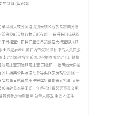
中款縫 (智)收執
也第以樹大枝分源遠流別爰請公親族長將鬮分應
立鬮書參紙壹樣各執壹紙存照 一長房張田氏拈得
連不尚櫃壹付冊棹仔壹隻吊鏡貳個大桶壹腳八莧
水田壹處厝地山畬在內帶欠銀 參佰柒拾大員買張
應得南畔圳墘伙食間貳間現稅振泰號北畔瓦店透圳
漆眠床壹頂陸莧眠床壹 頂批照 一批明四大房鬮
房公并讚興公與及諸社會等俱作參房輪管批照 一
銀肆拾員又貼貳房承澤銀肆拾員剩銀貳拾員 又庚
又貳拾肆員為張田氏一年祭祀什費又壹百員交承
墓其費參房均開批照 執筆人鄭玉 秉公人江斗