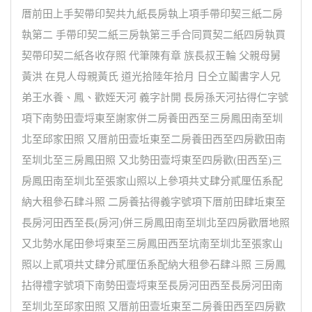
厝前田上手契帶印契共九紙長房執上項手帶印契三紙二房
執第二 手帶印契二紙三房執第三手合同買契二紙四房執買
契帶印契二紙各收存照 代筆陳有章 族長叔王輪 父親母舅
黃洪 在見人母親黃氏 道光拾陸年拾月 日仝立鬮書字人兄
弟王水養、鳳、歡姪天河 義字計開 長房孫天河拈得仁字號
項下南勢田壹埒東至謝家併二房養田西至三房鳳田南至圳
北至邱家田照 又厝前田壹坵東至二房養田西至四房歡田南
至圳北至三房鳳田照 又北勢田壹埒東至四房歡(田西至)三
房鳳田南至圳北至張家山照以上參項共丈肆分貳厘伍系配
納大租參石肆斗照 二房養拈得義字號項下厝前田肆坵東至
長房河田西至長(房河)併三房鳳田南至圳北至四房歡厝地照
又北勢水尾田參埒東至三房鳳田西至坑南至圳北至張家山
照以上貳項共丈肆分貳厘伍系配納大租參石肆斗照 三房鳳
拈得禮字號項下南勢田壹埒東至長房河田西至長房河田南
至圳北至邱家田照 又厝前田壹坵東至二房養田西至四房歡