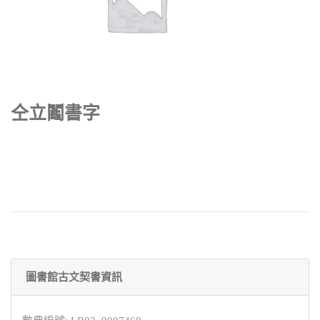
仝立鬮書字
圖書館古文契書資訊