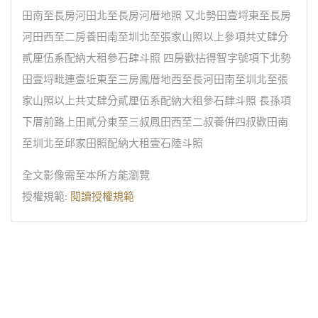
田南至長房河田北至長房河厝地照 又北勢田壹埒東至長房
河田西至二房養田南至圳北至張家山照以上參項共丈肆分
貳厘伍系配納大租參石肆斗照 四房歡拈得智字號項下北勢
田壹埒毗連壹坵東至三房鳳厝地西至長河田南至圳北至張
家山照以上共丈肆分貳厘伍系配納大租參石肆斗照 長孫項
下厝前路上田貳分東至三叔鳳田西至二叔養併四叔歡田南
至圳北至邱家田照配納大租壹石陸斗照
全文影像需至本所方能瀏覽
授權規範:
閱讀授權規範