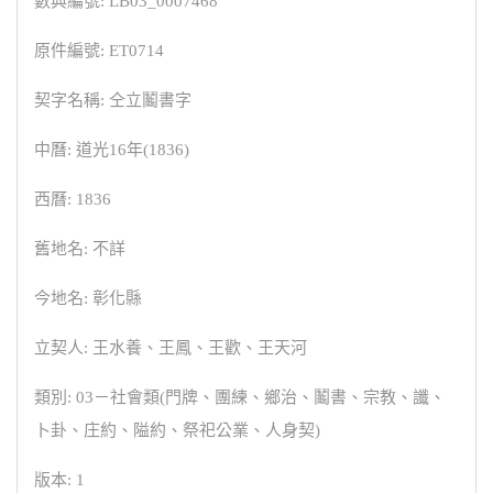
數典編號: LB03_0007468
原件編號: ET0714
契字名稱: 仝立鬮書字
中曆: 道光16年(1836)
西曆: 1836
舊地名: 不詳
今地名: 彰化縣
立契人: 王水養、王鳳、王歡、王天河
類別: 03－社會類(門牌、團練、鄉治、鬮書、宗教、讖、
卜卦、庄約、隘約、祭祀公業、人身契)
版本: 1