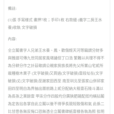
備註:
(1)張 手寫樣式 畫押7枚；手印1枚 右款縫 (義字二房王水
養)收執 文字破損
內容:
仝立鬮書字人兄弟王水養、鳳、歡偕姪天河等竊謂分財多
與雅誼可傳九世同居家風堪誦但丁口浩 繁難以共理不得不
為分耕分作之計茲敬請公親家房族長將先父所置山宅貳所
栽種樹木果子 (文字破損)又買過(文字破損)壹段址在(文字
破損)丈(文字破損)至謝家田西至 南至圳北至張家山併邱家
田四至明白為界抽出厝前路上貳分配納大租壹石陸斗滿以
為長孫之業餘壹 甲柒分作四股均分廣狹肥磽配搭均稱拈鬮
為定各拈各掌自此立鬮以後不得爭長競短致傷和氣 此係二
比甘愿各無反悔口恐無憑仝立鬮書肆紙壹樣各執為照 批明