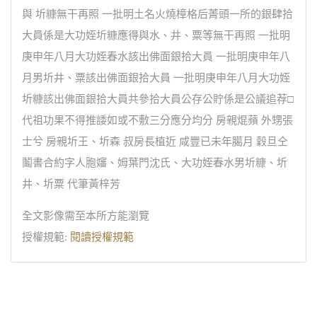
與 圻糠無干再照 一批明土名火燒樟格后菁頭一所的銀肆拾
大員係是大功姪圻糠應得與水、井、粟等無干再照 一批明
庚申年八月大功姪春水該出佛面銀拾大員 一批明庚申年八
月男圻井、粟該出佛面銀拾大員 一批明庚申年八月大功姪
圻糠該出佛面銀拾大員共參拾大員公存公貯係是公議追荐□
代祖功果不得推諉如或不敷三分應分均分 房親焜蘋 外甥張
士兮 房親圻王、圻森 叔房長植近 咸豐已未年臈月 穀旦仝
鬮書合約字人胞嬸、姆葉門沈氏、大功姪春水男圻糠、圻
井、圻粟 代筆黃梓芳
全文影像需至本所方能瀏覽
授權規範:
閱讀授權規範