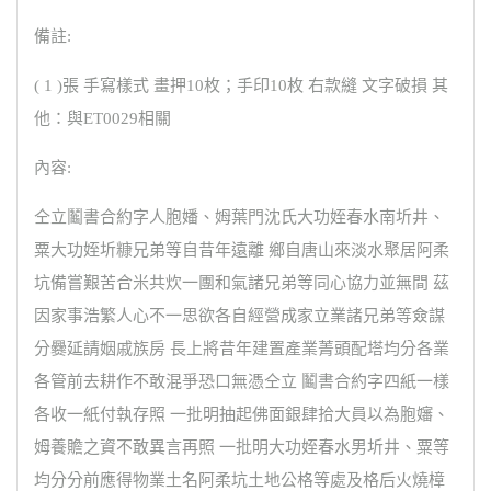
備註:
( 1 )張 手寫樣式 畫押10枚；手印10枚 右款縫 文字破損 其
他：與ET0029相關
內容:
仝立鬮書合約字人胞嬏、姆葉門沈氏大功姪春水南圻井、
粟大功姪圻糠兄弟等自昔年遠離 鄉自唐山來淡水聚居阿柔
坑備嘗艱苦合米共炊一團和氣諸兄弟等同心協力並無間 茲
因家事浩繁人心不一思欲各自經營成家立業諸兄弟等僉謀
分爨延請姻戚族房 長上將昔年建置產業菁頭配塔均分各業
各管前去耕作不敢混爭恐口無憑仝立 鬮書合約字四紙一樣
各收一紙付執存照 一批明抽起佛面銀肆拾大員以為胞嬸、
姆養贍之資不敢異言再照 一批明大功姪春水男圻井、粟等
均分分前應得物業土名阿柔坑土地公格等處及格后火燒樟