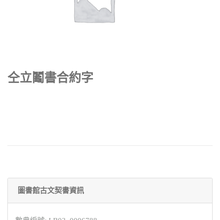
仝立鬮書合約字
圖書館古文契書資訊