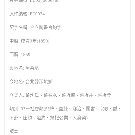
數典編號: LB03_0006788
原件編號: ET0034
契字名稱: 仝立鬮書合約字
中曆: 咸豐9年(1859)
西曆: 1859
舊地名: 阿柔坑
今地名: 台北縣深坑鄉
立契人: 葉沈氏、葉春水、葉圻糠、葉圻井、葉圻粟
類別: 03－社會類(門牌、團練、鄉治、鬮書、宗教、讖、
卜卦、庄約、隘約、祭祀公業、人身契)
版本: 1