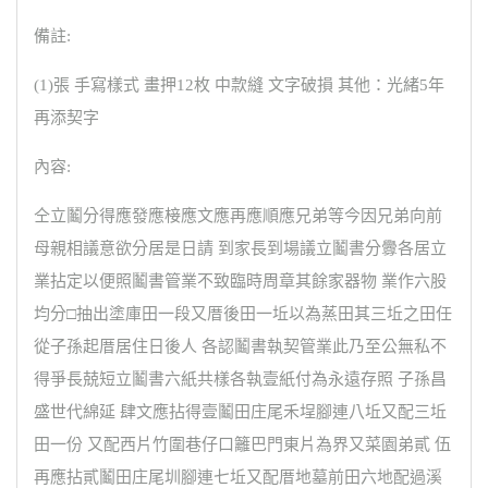
備註:
(1)張 手寫樣式 畫押12枚 中款縫 文字破損 其他：光緒5年
再添契字
內容:
仝立鬮分得應發應椄應文應再應順應兄弟等今因兄弟向前
母親相議意欲分居是日請 到家長到場議立鬮書分釁各居立
業拈定以便照鬮書管業不致臨時周章其餘家器物 業作六股
均分□抽出塗庫田一段又厝後田一坵以為蒸田其三坵之田任
從子孫起厝居住日後人 各認鬮書執契管業此乃至公無私不
得爭長兢短立鬮書六紙共樣各執壹紙付為永遠存照 子孫昌
盛世代綿延 肆文應拈得壹鬮田庄尾禾埕腳連八坵又配三坵
田一份 又配西片竹圍巷仔口籬巴門東片為界又菜園弟貳 伍
再應拈貳鬮田庄尾圳腳連七坵又配厝地墓前田六地配過溪