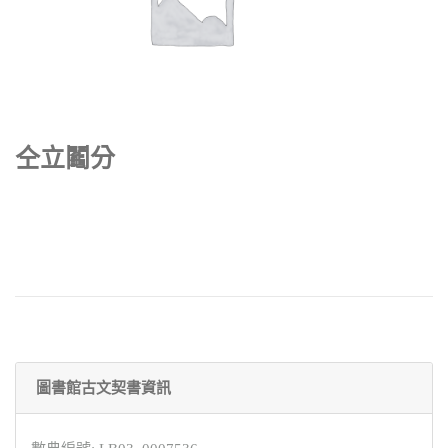
仝立鬮分
圖書館古文契書資訊