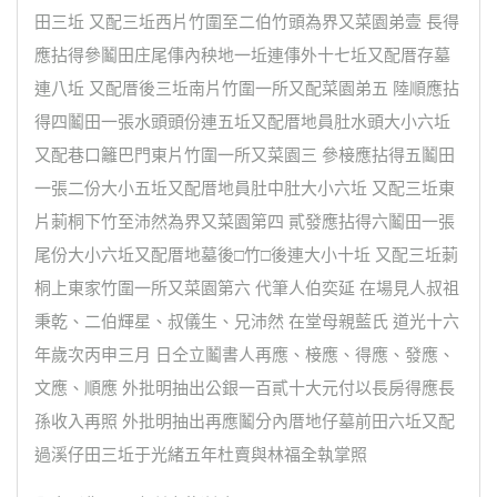
田三坵 又配三坵西片竹圍至二伯竹頭為界又菜園弟壹 長得
應拈得參鬮田庄尾倳內秧地一坵連倳外十七坵又配厝存墓
連八坵 又配厝後三坵南片竹圍一所又配菜園弟五 陸順應拈
得四鬮田一張水頭頭份連五坵又配厝地員肚水頭大小六坵
又配巷口籬巴門東片竹圍一所又菜園三 參椄應拈得五鬮田
一張二份大小五坵又配厝地員肚中肚大小六坵 又配三坵東
片莿桐下竹至沛然為界又菜園第四 貳發應拈得六鬮田一張
尾份大小六坵又配厝地墓後□竹□後連大小十坵 又配三坵莿
桐上東家竹圍一所又菜園第六 代筆人伯奕延 在場見人叔祖
秉乾、二伯輝星、叔儀生、兄沛然 在堂母親藍氏 道光十六
年歲次丙申三月 日仝立鬮書人再應、椄應、得應、發應、
文應、順應 外批明抽出公銀一百貳十大元付以長房得應長
孫收入再照 外批明抽出再應鬮分內厝地仔墓前田六坵又配
過溪仔田三坵于光緒五年杜賣與林福全執掌照