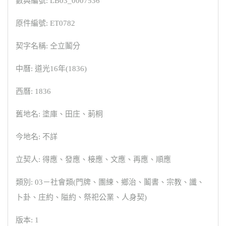
數典編號: LB03_0007536
原件編號: ET0782
契字名稱: 仝立鬮分
中曆: 道光16年(1836)
西曆: 1836
舊地名: 塗庫、田庄、莿桐
今地名: 不詳
立契人: 得應、發應、椄應、文應、再應、順應
類別: 03－社會類(門牌、團練、鄉治、鬮書、宗教、讖、
卜卦、庄約、隘約、祭祀公業、人身契)
版本: 1