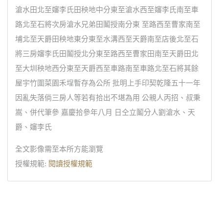
滄水田北至嬸李氏田秧地中分東至滄水西至嬸李氏南至車
路北至石將次房滄水兄弟田鬮授南分東 至路西至曹家南至
埔北至天爵田秧地東分東至水溝西至天爵南至店後北至石
將三房嬸李氏田鬮授北分東至路西至曹家田南至天爵田北
至大圳秧地西分東至天爵西至車路南至車路北至石將其餘
屋宇竹圍菜園禾埕暫存為公所 批明上手印契乾隆五十一年
因亂失落倘三房人等若有拾出不堪為用 公親人丙招、叔秉
嵩、併代筆參 嘉慶拾參年八月 日仝立鬮分人劉滄水、天
爵、嬸李氏
全文影像需至本所方能瀏覽
授權規範:
閱讀授權規範