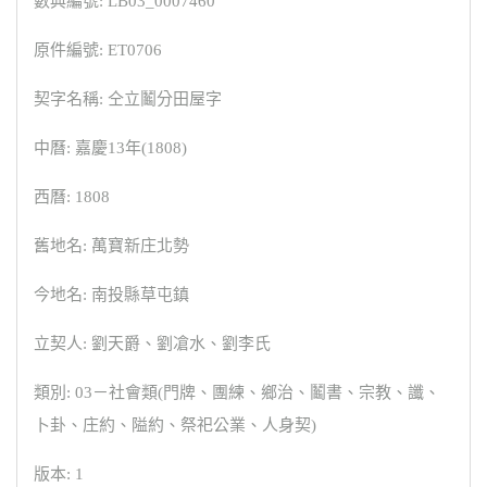
數典編號: LB03_0007460
原件編號: ET0706
契字名稱: 仝立鬮分田屋字
中曆: 嘉慶13年(1808)
西曆: 1808
舊地名: 萬寶新庄北勢
今地名: 南投縣草屯鎮
立契人: 劉天爵、劉凔水、劉李氏
類別: 03－社會類(門牌、團練、鄉治、鬮書、宗教、讖、
卜卦、庄約、隘約、祭祀公業、人身契)
版本: 1