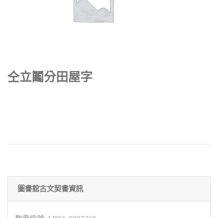
仝立鬮分田屋字
圖書館古文契書資訊