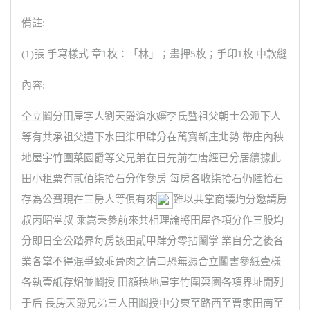
備註:
(1)張 手寫樣式 章1枚：「林」；畫押5枚；手印1枚 中款縫
內容:
仝立鬮分田屋字人劉天爵滄水嬸李氏暨祖父朝士公泒下人
等有共承祖父遺下水田柒甲肆分在萬寶新庄北勢 帶庄內秧
地屋宇竹圍菜園爵等父兄弟在日先前在唐經已分居續據此
田小租粟有貳佰柒拾石分作參房 每房各收柒拾石仍陸拾石
存為公費現在三房人等俱有來
難以共掌商議均分邀請房
叔丙昭堂叔 乘嵩秉參前來共相理論將田屋各項分作三股均
分即日仝公踏界每房該田貳甲肆分零拈鬮掌 業自分之後各
業各掌不得混爭致乖骨肉之情口恐無憑合立鬮書參紙壹樣
各執壹紙存炤並鬮授 田額秧地屋宇竹圍菜園各項界址開列
于后 長房天爵兄弟三人田鬮授中分東至路西至曹家田南至