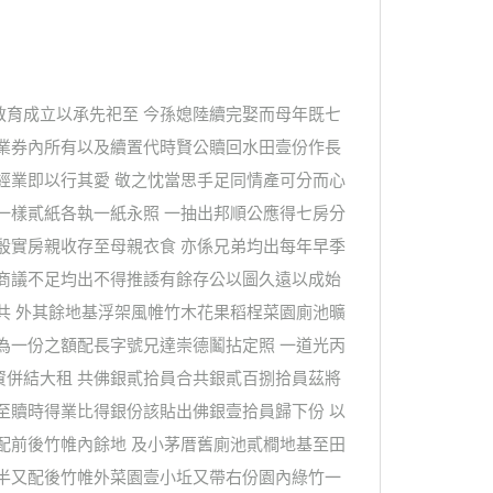
教育成立以承先祀至 今孫媳陸續完娶而母年既七
遺業券內所有以及續置代時賢公贖回水田壹份作長
經業即以行其愛 敬之忱當思手足同情產可分而心
一樣貳紙各執一紙永照 一抽出邦順公應得七房分
殷實房親收存至母親衣食 亦係兄弟均出每年早季
氣商議不足均出不得推諉有餘存公以圖久遠以成始
共 外其餘地基浮架風帷竹木花果稻桯菜園廁池曠
為一份之額配長字號兄達崇德鬮拈定照 一道光丙
資併結大租 共佛銀貳拾員合共銀貳百捌拾員茲將
至贖時得業比得銀份該貼出佛銀壹拾員歸下份 以
配前後竹帷內餘地 及小茅厝舊廁池貳橺地基至田
一半又配後竹帷外菜園壹小坵又帶右份園內綠竹一