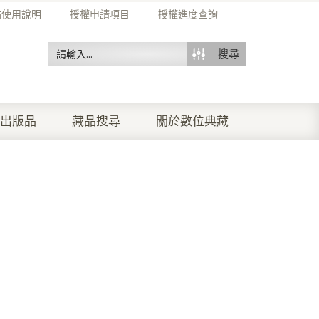
站使用說明
授權申請項目
授權進度查詢
搜尋
出版品
藏品搜尋
關於數位典藏