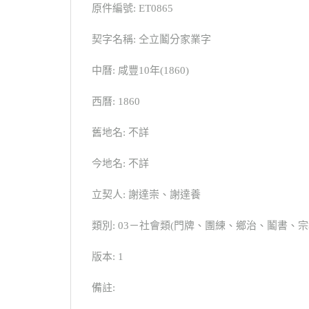
原件編號: ET0865
契字名稱: 仝立鬮分家業字
中曆: 咸豐10年(1860)
西曆: 1860
舊地名: 不詳
今地名: 不詳
立契人: 謝達崇、謝達養
類別: 03－社會類(門牌、團練、鄉治、鬮書
版本: 1
備註: