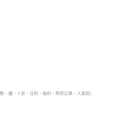
、宗教、讖、卜卦、庄約、隘約、祭祀公業、人身契)