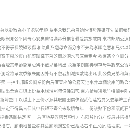
弟以愛敬為心子媳以孝順 為事念我兄弟自幼惟恃母親確守先業撫養
老眼親見公平則母心安矣勢得遵命分業各爨爰請族戚前 來將邦順公
勤不得爭長競短致傷 和氣此乃遵母命而分家不失為孝順之意和兄弟以
榮寶玉樹於東山花萼聯輝下茁芝蘭於淝水吾厚幸焉今 欲有憑仝立鬮分
為香燈其年節掛祭忌祭不敷兄弟均出 永為定例鬮券現存母手將來公寄
不測除將孝友季銀未開因外有不敷者加減照數均出凡 此公費兄弟和
業照 一抽出邦順公鬮業份內房厝壹座除公廳天池水井車橺銃庫門路公
談貼出粟壹石與上份為水租現照時值佛銀貳 百六拾員耕地竹帷鬮券附
新埤壹口 以穩上下三份水源其取贖田價佛銀貳佰陸拾員又去築埤工
鬮拈定不得異言但其中長短不齊公未取贖每年 上份該貼下份租粟貳石
達養憑鬮拈定 照 一房厝地基浮架等項作左右兩片均分左護厝共柒橺
配搭右片廁池地基壹橺其舊廁池歸左份己經貼右平正又配 稻埕東片