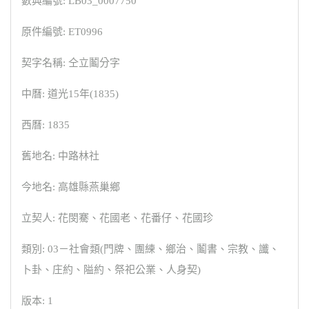
數典編號: LB03_0007750
原件編號: ET0996
契字名稱: 仝立鬮分字
中曆: 道光15年(1835)
西曆: 1835
舊地名: 中路林社
今地名: 高雄縣燕巢鄉
立契人: 花閔騫、花國老、花番仔、花國珍
類別: 03－社會類(門牌、團練、鄉治、鬮書、宗教、讖、
卜卦、庄約、隘約、祭祀公業、人身契)
版本: 1