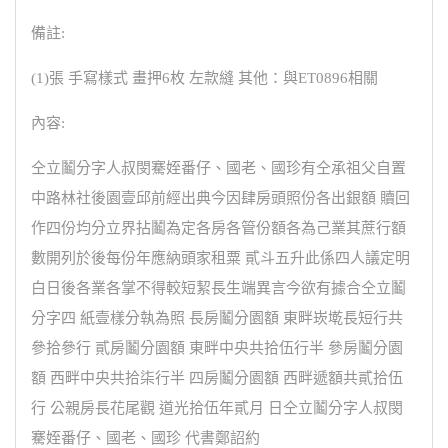
備註:
(1)張 手寫樣式 畫押6枚 左款縫 其他：與ET0896相關
內容:
仝立鬮分字人叔閔騫姪番仔、國老、國珍有仝承祖父自置
中路林社後園壹邱前經出典今因肆房頭照份各出銀額 贖回
作四份均分立界拈鬮為定各房各管份額各為己業其蔗行額
數開列於後每份年應納頭家租粟 貳斗五升此係四人議定明
白日後各業各掌不得較短絜長生端異言今欲有據合仝立鬮
分字四 紙壹樣分執為照 長房鬮分園額 東畔崁墘長短行共
參拾參行 貳房鬮分園額 東畔中央共拾伍行半 參房鬮分園
額 西畔中央共拾柒行半 四房鬮分園額 西畔遞額共貳拾伍
行 公親房長花尾觀 道光拾伍年貳月 日仝立鬮分字人叔閔
騫姪番仔、國老、國珍 代書鄭詔約