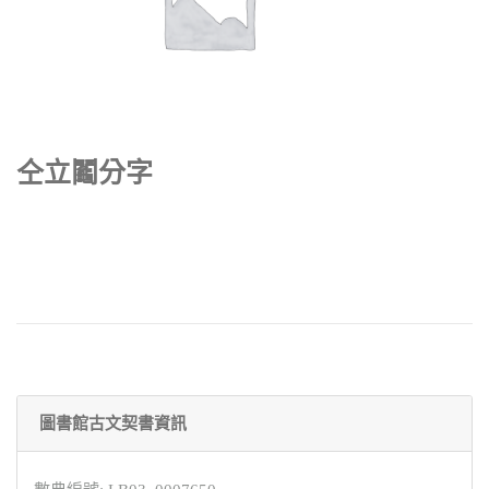
仝立鬮分字
圖書館古文契書資訊