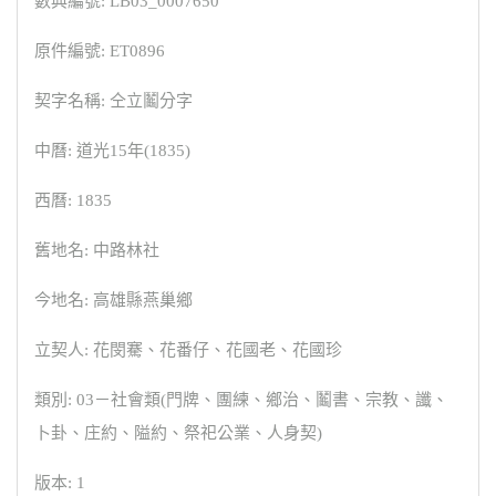
數典編號: LB03_0007650
原件編號: ET0896
契字名稱: 仝立鬮分字
中曆: 道光15年(1835)
西曆: 1835
舊地名: 中路林社
今地名: 高雄縣燕巢鄉
立契人: 花閔騫、花番仔、花國老、花國珍
類別: 03－社會類(門牌、團練、鄉治、鬮書、宗教、讖、
卜卦、庄約、隘約、祭祀公業、人身契)
版本: 1