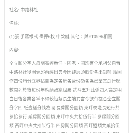
社名: 中路林社
備註:
(1)張 手寫樣式 畫押6枚 中款縫 其他：與ET0996相關
內容:
仝立鬮分字人叔閔騫姪番仔、國老、國珍有仝承祖父自置
中路林社後園壹邱前經出典今因肆房頭照份各出銀額 贖回
作四份均分立界拈鬮為定各房各管份額各為己業其蔗行額
數開列於後每份年應納頭家租粟 貳斗五升此係四人議定明
白日後各業各掌不得較短絜長生端異言今欲有據合仝立鬮
分字四 紙壹樣分執為照 長房鬮分園額 東畔崁墘長短行共
參拾參行 貳房鬮分園額 東畔中央共拾伍行半 參房鬮分園
額 西畔中央共拾柒行半 四房鬮分園額 西畔遞額共貳拾伍