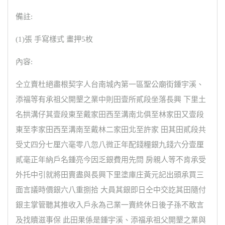
備註:
(1)張 手寫樣式 畫押5枚
內容:
仝立賣杜絕盡根契字人台南城內第一區聖公廟街鍾宇溪、
添福等有承祖父開墾之業中則田壹所貳段坐落長興 下里土
名拱溝仔其壹段東至戴家田西至溝南北俱至林家田又壹段
東至李家田西至溝南至戴林二家田北至許家 田其田貳段共
受丈四分七厘六毫零八忽八微正年配錢糧銀九錢六分壹厘
貳毫正年納戶名鍾亮今因乏銀費用先問 房親人等不肯承受
外托中引就將田賣盡與長興下里塗庫庄黃元記出頭承買三
面言議時價銀六八重捌拾 大員其銀即日仝中交訖其田隨付
銀主掌管聽其推收入戶永為己業一賣終休日後子孫不敢言
及找贖滋事保 此田果係是鍾宇溪、添福承祖父開墾之業與