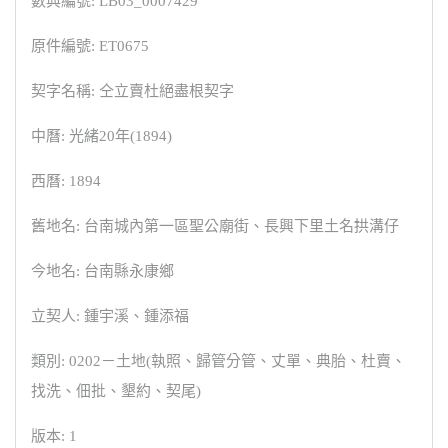
數典編號: LB03_0007429
原件編號: ET0675
契字名稱: 仝立賣杜絕盡根契字
中曆: 光緒20年(1894)
西曆: 1894
舊地名: 台南城內第一區聖公廟街、長興下里土名拱溝仔
今地名: 台南縣永康鄉
立契人: 鍾宇溪、鍾添福
類別: 0202－土地(執照、歸管分管、丈單、典胎、杜賣、
找洗、佃批、墾約、契尾)
版本: 1