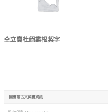
仝立賣杜絕盡根契字
圖書館古文契書資訊