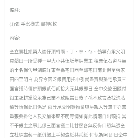
備註:
(1)張 手寫樣式 畫押6枚
內容:
仝立賣杜絕契人崙仔頂柯兩、丁、寧、存、鶴等有承父明
買墾田一所受種一甲大小共伍坵年納業主 租粟伍石道斗坐
落土名保舍甲湖底洋東至孫宅田西至鄭宅田南北俱至張家
田四至明白 為界今因乏銀費用托中引就盡賣與孫宅承買三
面言議時價佛頭銀貳佰貳拾大元其銀即日 仝中交訖田隨付
銀主起耕掌管永為己業不敢阻當日後子孫不敢言及找洗貼
續等情保此田係是 兩等承父明買物業與房親人等無干亦無
重張典掛他人及交加來歷不明等情如有此情兩自出頭抵 當
不干銀主之事此係三面言議二比甘愿各無反悔口恐無憑仝
立杜絕盡契一紙併繳上手契壹紙共貳紙 付執為照 即日仝中