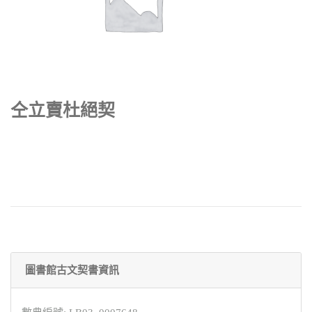
仝立賣杜絕契
圖書館古文契書資訊