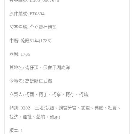
數典編號: LB03_0007648
原件編號: ET0894
契字名稱: 仝立賣杜絕契
中曆: 乾隆51年(1786)
西曆: 1786
舊地名: 崙仔頂、保舍甲湖底洋
今地名: 高雄縣仁武鄉
立契人: 柯兩、柯丁、柯寧、柯存、柯鶴
類別: 0202－土地(執照、歸管分管、丈單、典胎、杜賣、
找洗、佃批、墾約、契尾)
版本: 1