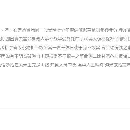
、海、石有承買埔園一段受種七分年帶納施琚車餉銀參錢參分 參厘
此 園出賣先盡問房親人等不能承受外托中引就與大槺榔保朴仔腳街
起耕掌管收稅納租不敢阻當一賣千休日後子孫不敢異 言生端洗找之
不明如有不明為礙海自出頭抵當不干銀主之事此係二比甘愿各無反悔
佰參拾陸大元正完足再照 知見人母李氏 為中人王應時 道光貳拾貳