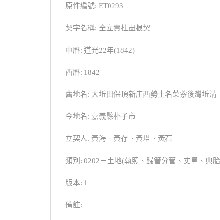
原件編號: ET0293
契字名稱: 仝立賣杜盡根契
中曆: 道光22年(1842)
西曆: 1842
舊地名: 大坵田保頂新庄西勢土名菜藔後灣坵溝
今地名: 嘉義縣朴子市
立契人: 黃海、黃存、黃塔、黃石
類別: 0202－土地(執照、歸管分管、丈單、
版本: 1
備註: