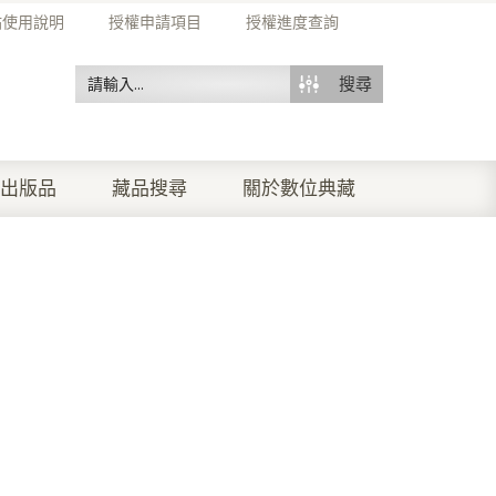
站使用說明
授權申請項目
授權進度查詢
搜尋
出版品
藏品搜尋
關於數位典藏