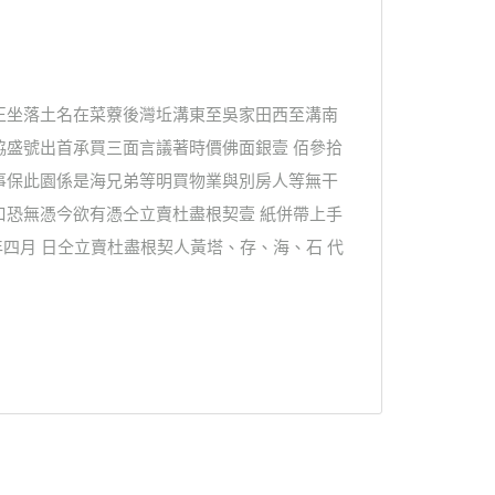
正坐落土名在菜藔後灣坵溝東至吳家田西至溝南
協盛號出首承買三面言議著時價佛面銀壹 佰參拾
事保此園係是海兄弟等明買物業與別房人等無干
口恐無憑今欲有憑仝立賣杜盡根契壹 紙併帶上手
年四月 日仝立賣杜盡根契人黃塔、存、海、石 代