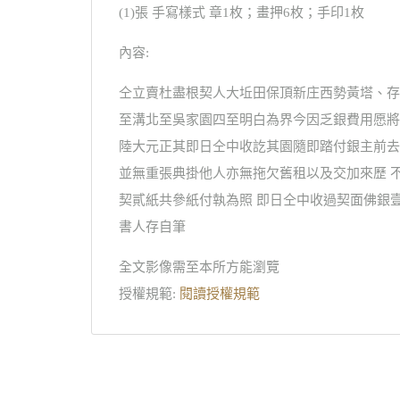
(1)張 手寫樣式 章1枚；畫押6枚；手印1枚
內容:
仝立賣杜盡根契人大坵田保頂新庄西勢黃塔、存
至溝北至吳家園四至明白為界今因乏銀費用愿將
陸大元正其即日仝中收訖其園隨即踏付銀主前去
並無重張典掛他人亦無拖欠舊租以及交加來歷 
契貳紙共參紙付執為照 即日仝中收過契面佛銀壹
書人存自筆
全文影像需至本所方能瀏覽
授權規範:
閱讀授權規範