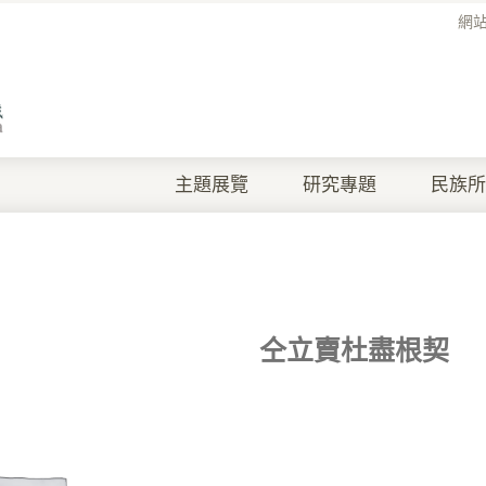
網
主題展覽
研究專題
民族所
仝立賣杜盡根契