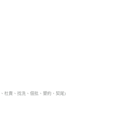
典胎、杜賣、找洗、佃批、墾約、契尾)