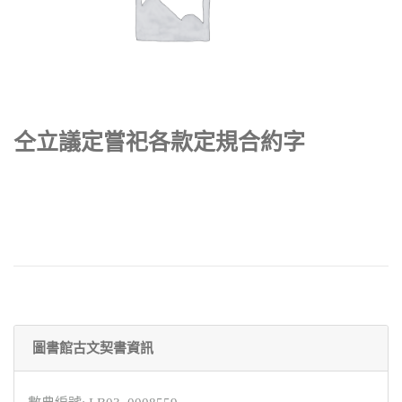
仝立議定嘗祀各款定規合約字
圖書館古文契書資訊