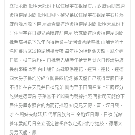
立批永照 批明天龍份下居住屋宇在祖屋右片落 廒兩間直透
後摃橫屋兩間 批明日卿、禎兄弟居住屋宇在祖屋宇右片落
廒前滴水澹下橫 屋頭壹間連透後摃橫屋兩間 批明天鳳份下
居住屋宇在日卿兄弟毗連前橫屋 第貳間連透後摃橫屋兩間
批明高祖遺下先年向得番業主衛阿貴承給墾批 山埔壹所土
名匠藔坑尾崁頂坭炮櫃壹帶 每年抽的埔租係天龍、鳳仝姪
日卿、楨三房均抽 再批明光緒陸年拾壹月廿六日經請房族
長前來將此字 內山埔作為肆股係連花、連葉、連枝、連德
四大房子孫均分經立鬮書四紙炳 據天龍自己既得壹股日後
不得雜在在天鳳并日楨兄弟 鬮內至于田園業產上年既經分
訖與連德壹房 子孫無干老鬮書內載據批照 再批明天龍份下
居住房屋永照合約內而行批照 知見兄天傳、富、姪日興、
才 在場妹夫錢廷邦 代筆房族台三 仝胞姪日卿、日禎 光緒
參年歲貳月日仝立議定嘗祀各款定規合約字連枝、德兩大
房男天龍、鳳