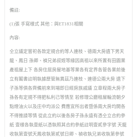
備註:
(1)張 手寫樣式 其他：與ET1831相關
內容:
仝立議定嘗祀各款定規合約等人連枝、德兩大房遺下男天
龍、鳳日 孫卿、禎兄弟叔姪等緣因高祖以來所置有田園業
產祖屋上下 各房住居房屋地基等業各有定界各管各業前後
立有鬮書註明執據歷管無異茲乃連枝、連德公兩大房 遺下
子孫等俱各齊備前來到場即日經房族戚議 立章程兩大房子
孫各有定規不得肥私利己等情至 若修理公廳租屋輪流朝夕
點燈油火以及庄中均派公 費應宜所出者暨係兩大房均開各
不得推諉等情 從此立約以後各房子孫永遠有憑仝立合約參
紙 壹樣各執壹紙以憑執照其合約參紙註明壹貳參字號 天龍
收執第壹號天鳳收執第貳號日卿、禎收執兄弟收執第參號