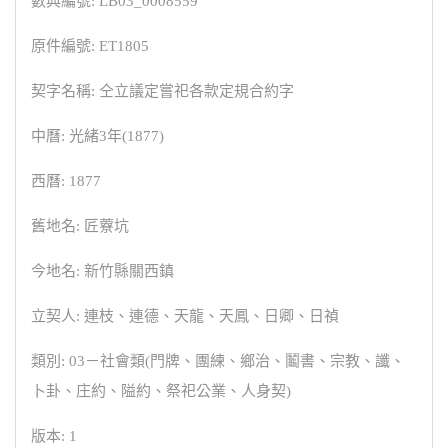
數典編號: LB03_0008559
原件編號: ET1805
契字名稱: 仝立議定嘗祀各款定規合約字
中曆: 光緒3年(1877)
西曆: 1877
舊地名: 匠藔坑
今地名: 新竹縣關西鎮
立契人: 連枝、連德、天龍、天鳳、日卿、日禎
類別: 03－社會類(門牌、團練、鄉治、鬮書、宗教、讖、
卜卦、庄約、隘約、祭祀公業、人身契)
版本: 1