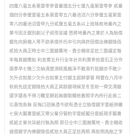
四厘八毫五系第壹零參壹番畑五分七厘九毫第壹零參 貳番
畑四分參厘壹毫五系第壹零五六番池沼六分參厘五毫第壹
零八四番池沼壹甲九分貳厘五毫五系以上拾陸枚地番內之
業今因乏銀別創父子叔侄妥議 愿將地番內之業於人為胎借
銀先向房親人等不欲承借外托中引向與許田借出佛銀陸佰
貳拾大員正時仝中三面銀萬地、貴仝親收足訖三面議定每
年每員銀應貼 利息粟五升行全年計共利粟參拾壹石正分作
兩季早七晚三交納清楚須經風搧淨不敢濕冇抵額亦不敢少
欠升合如是少欠升合如業主付銀主起耕掌管 時要在八月中
秋前先送定銀陸拾大員正其餘銀項候至冬至前一齊交清銀
還字還各不得刁難至期若無銀取贖依舊照字內所行此係二
比喜悅各無 反悔口恐無憑今欲有憑仝立胎借銀字壹紙併繳
七房大鬮書壹紙又帶父輩分管約字壹紙鬮分壹紙現手鬮書
貳紙丈單共柒紙付執為照 即日仝中三面謝萬地、貴仝親收
過借銀字內佛銀陸佰貳拾大員正足訖再照 再批明為胎之字