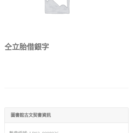
仝立胎借銀字
圖書館古文契書資訊