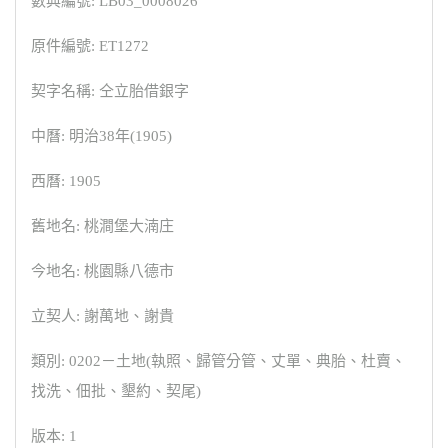
數典編號: LB03_0008026
原件編號: ET1272
契字名稱: 仝立胎借銀字
中曆: 明治38年(1905)
西曆: 1905
舊地名: 桃澗堡大湳庄
今地名: 桃園縣八德市
立契人: 謝萬地、謝貴
類別: 0202－土地(執照、歸管分管、丈單、典胎、杜賣、
找洗、佃批、墾約、契尾)
版本: 1