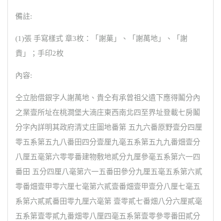
備註:
(1)張 手寫樣式 章3枚：「謝菓」、「謝萬地」、「謝
貴」；手印2枚
內容:
仝立胎借銀字人謝萬地、貴仝有承曾祖父遺下應得鬮分內
之業壹所址在桃澗堡大湳庄東西南北四至界址登載七房鬮
分字內詳明其政府清丈庄圖地番第 五九六番原野壹分四厘
零五系第五九八番田四分壹厘九毫五系第五九九番畑壹分
八厘五毫第六零零番建物敷地貳分九厘參毫五系第六一四
番田 五分四厘八毫第六一五番田參分九厘五毫五系第六貳
零番畑壹甲零六厘七毫第六貳壹番畑壹甲壹分八厘七毫五
系第六貳貳番田零九厘六毫第 壹零貳七番畑八分六厘貳毫
五系第壹零貳九番畑零八厘四毫五系第壹零參零番田貳分