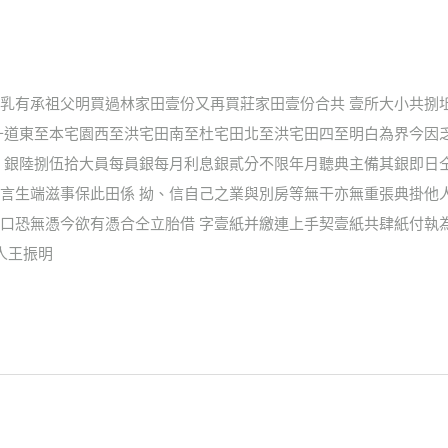
乳有承祖父明買過林家田壹份又再買莊家田壹份合共 壹所大小共捌
升道東至本宅園西至洪宅田南至杜宅田北至洪宅田四至明白為界今因
 銀陸捌伍拾大員每員銀每月利息銀貳分不限年月聽典主備其銀即日
言生端滋事保此田係 拗、信自己之業與別房等無干亦無重張典掛他
口恐無憑今欲有憑合仝立胎借 字壹紙并繳連上手契壹紙共肆紙付執為
人王振明