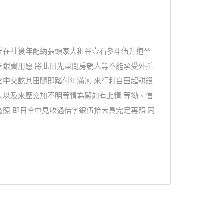
坵在社後年配納張頭家大租谷壹石參斗伍升道坐
乏銀費用愿 將此田先盡問房親人等不能承受外托
仝中交訖其田隨即踏付年滿無 來行利自田起耕銀
人以及來歷交加不明等情為礙如有此情 等拗、信
照 即日仝中見收過借字銀伍拾大員完足再照 同