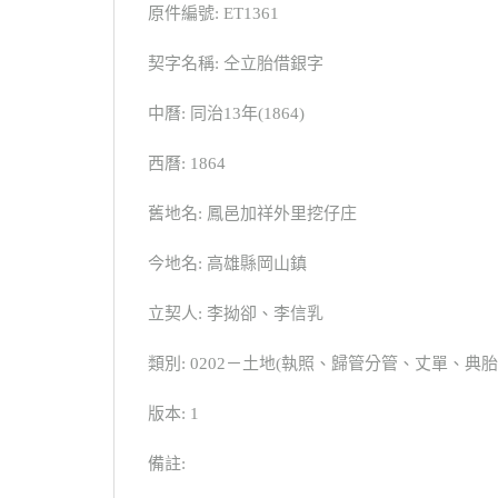
原件編號: ET1361
契字名稱: 仝立胎借銀字
中曆: 同治13年(1864)
西曆: 1864
舊地名: 鳳邑加祥外里挖仔庄
今地名: 高雄縣岡山鎮
立契人: 李拗卻、李信乳
類別: 0202－土地(執照、歸管分管、丈單、
版本: 1
備註: