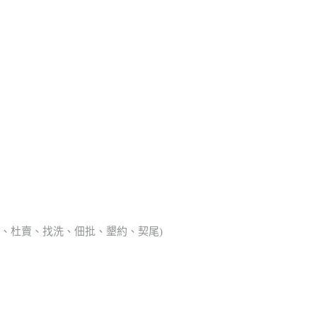
典胎、杜賣、找洗、佃批、墾約、契尾)