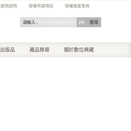
站使用說明
授權申請項目
授權進度查詢
搜尋
出版品
藏品搜尋
關於數位典藏