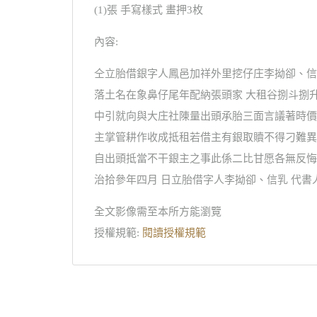
(1)張 手寫樣式 畫押3枚
內容:
仝立胎借銀字人鳳邑加祥外里挖仔庄李拗卻、信
落土名在象鼻仔尾年配納張頭家 大租谷捌斗捌
中引就向與大庄社陳量出頭承胎三面言議著時價
主掌管耕作收成抵租若借主有銀取贖不得刁難異
自出頭抵當不干銀主之事此係二比甘愿各無反悔
治拾參年四月 日立胎借字人李拗卻、信乳 代書
全文影像需至本所方能瀏覽
授權規範:
閱讀授權規範