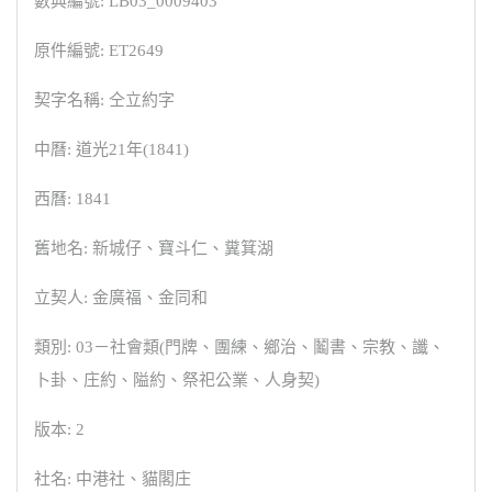
數典編號: LB03_0009403
原件編號: ET2649
契字名稱: 仝立約字
中曆: 道光21年(1841)
西曆: 1841
舊地名: 新城仔、寶斗仁、糞箕湖
立契人: 金廣福、金同和
類別: 03－社會類(門牌、團練、鄉治、鬮書、宗教、讖、
卜卦、庄約、隘約、祭祀公業、人身契)
版本: 2
社名: 中港社、貓閣庄