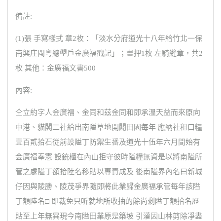
備註:
(1)張 手寫樣式 章2枚：「淡水分府道光十八年給竹北一保
南興庄閩粵總墾戶金廣福戳記」；畫押1枚 左騎縫章，共2
枚 其他：金廣福文書500
內容:
仝立約字人金廣福、金同和茲金同和即承溫天益而來原向
中港、貓閣二社給出南隘草地開闢田園每年 應納社租口糧
壹百貳拾石從前設隘丁防禦生番及道光十伍年六月間始有
金廣福奉憲 設銃櫃在內山拒守彼時隘糧無資是以將南隘所
管之處隘丁額拾陸名移貼以專責成及 後南隘界內名曰新城
仔因與陵勝、陵茂爭界隨即將此業歸金廣福承管每年該隘
丁額陸名□ 即裁免只听就地所收抽的餘尚剩隘丁額拾名歷
貼至上年無異現今南隘田業原是築坡 引灌因山林剪除凈盡