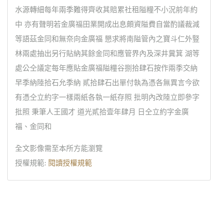
水源轉細每年兩季難得齊收其賠累社租隘糧不小況前年約
中 亦有聲明若金廣福田業開成出息頗資隘費自當酌議裁減
等語茲金同和無奈向金廣福 懇求將南隘管內之寶斗仁外豎
林兩處抽出另行貼納其餘金同和應管界內及深井糞箕 湖等
處公仝議定每年應貼金廣福隘糧谷捌拾肆石按作兩季交納
早季納陸拾石允季納 貳拾肆石出單付執為憑各無異言今欲
有憑仝立約字一樣兩紙各執一紙存照 批明內改陸立即參字
批照 秉筆人王國才 道光貳拾壹年肆月 日仝立約字金廣
福、金同和
全文影像需至本所方能瀏覽
授權規範:
閱讀授權規範