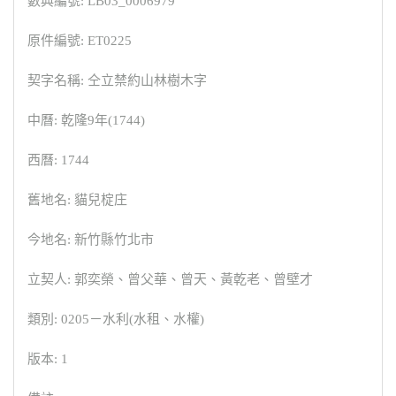
數典編號: LB03_0006979
原件編號: ET0225
契字名稱: 仝立禁約山林樹木字
中曆: 乾隆9年(1744)
西曆: 1744
舊地名: 貓兒椗庄
今地名: 新竹縣竹北市
立契人: 郭奕榮、曾父華、曾天、黃乾老、曾壁才
類別: 0205－水利(水租、水權)
版本: 1