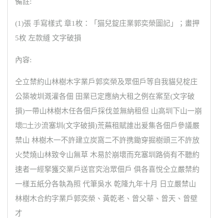
備註:
(1)張 手寫樣式 章1枚：「猫兒錠庄業郭奕榮圖記」；畫押
5枚 左款縫 文字破損
內容:
仝立禁約山林樹木字業戶郭奕榮及眾佃戶等自我貓兒椗庄
公築坡圳溉灌各佃 田業已定應納大租之例在案至(文字破
損)一帶山林樹木任各佃戶採伐並無納租但 山高圳下山一崩
壞□土沙流塞圳(文字破損)荒蕪租賦誰出爰集各佃戶參議嚴
禁山 林樹木一不許建立炭窩二不許携鋤穿掘樹頭三不許放
火焚燒山林致令山無草 木易於崩壞而充塞圳路倘有不聽約
速者一經拏獲交業戶送官究治眾佃戶 俱各喜悅仝立嚴禁約
一樣五紙分各執為照 代筆吳水 乾隆九年十月 日立嚴禁山
林樹木合約字業戶郭奕榮、黃乾老、曾父華、曾天、曾壁
才