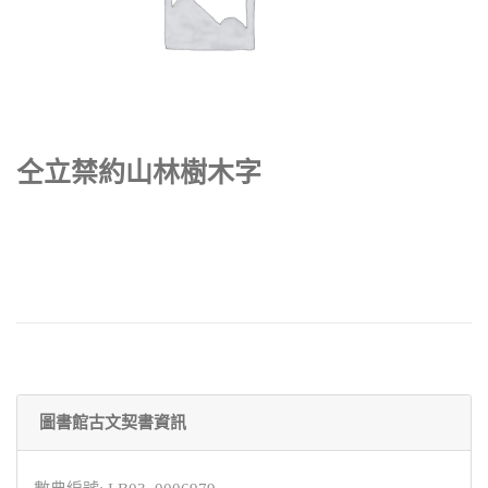
仝立禁約山林樹木字
圖書館古文契書資訊