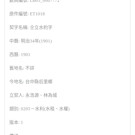
數典編號: LB03_0007772
原件編號: ET1018
契字名稱: 仝立水約字
中曆: 明治34年(1901)
西曆: 1901
舊地名: 不詳
今地名: 台中縣后里鄉
立契人: 永浩源、林為城
類別: 0205－水利(水租、水權)
版本: 1