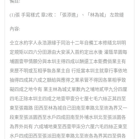
備註:
(1)張 手寫樣式 章2枚：「張添進」、「林為城」 左款縫
內容:
仝立水約字人永浩源緣于同治十二年自備工本修繕北圳明
定規矩以四六分田源由大安溪入首約定出水後 灌蔭旱園每
埔園壹甲情願分與本圳主得四成以酬還工本鉅費倘業主有
來歷不明或互相爭執各業主自 行抵當本圳主就章行事依地
抽得四成其六成之額給與應得之業承管不得因各業相爭致
礙四成之地今有 業主林為城丈單數內之埔地貳甲九分四厘
四毛正除本圳主四成之地壹甲壹分七厘七毛六絲正其四至
東至張霜路 田西至林為城自己田南至車路北至崁為界又一
段東至張派園西至水戶四成田南至外埔水圳北至張派園各
為界外尚有 六成埔地東至西壹甲柒分六厘六毛四絲正東至
水戶四成田西至張派田南至車路北至崁各為界其四至俱各