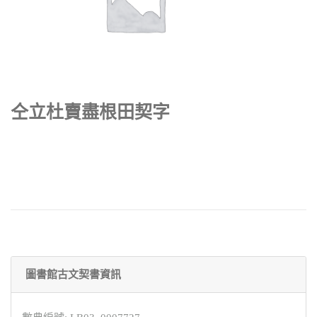
仝立杜賣盡根田契字
圖書館古文契書資訊