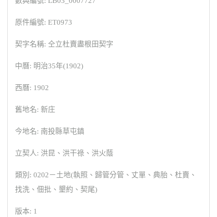
數典編號: LB03_0007727
原件編號: ET0973
契字名稱: 仝立杜賣盡根田契字
中曆: 明治35年(1902)
西曆: 1902
舊地名: 新庄
今地名: 南投縣草屯鎮
立契人: 洪昆、洪干祿、洪火蔭
類別: 0202－土地(執照、歸管分管、丈單、典胎、杜賣、
找洗、佃批、墾約、契尾)
版本: 1