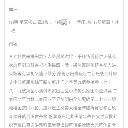
備註:
(1)張 手寫樣式 章3枚：「維
」；手印5枚 右騎縫章，共
1枚
內容:
仝立杜賣盡根田契字人參房孫洪昆、干祿伍房孫洪火蔭長
次房無嗣頂替香祀人洪昆四、陸、柒房無嗣頂替香祀人洪
火蔭等有承祖父遺下鬮分 應份水田壹段址在新庄後北畔原
丈捌分貳厘貳絲正新丈新庄洋之字第九佰參拾參、七、
八、九號東至小溝併洪家田西至小溝併洪家田南至洪吳 二
家田北至洪林二家田四至界址明白全年配納第二七五三號
地租金貳円九拾六錢八厘正又帶大租全年陸折實谷參石玖
斗肆升貳合正併帶水 份灌溉充足此田前年故伯父洪漏教七
房等經已典與洪新科掌管典價銀貳佰柒拾陸大元貳角正今