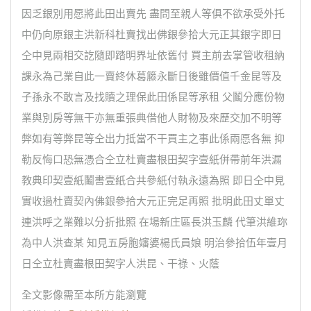
因乏銀別用愿將此田出賣先 盡問至親人等俱不欲承受外托
中仍向原銀主洪新科杜賣找出佛銀參拾大元正其銀字即日
仝中見兩相交訖隨即踏明界址依舊付 買主前去掌管收租納
課永為己業自此一賣終休葛籐永斷日後雖價值千金昆等及
子孫永不敢言及找贖之理保此田係昆等承租 父鬮分應份物
業與別房等無干亦無重張典借他人財物及來歷交加不明等
弊如有等弊昆等仝出力抵當不干買主之事此係兩愿各無 抑
勒反悔口恐無憑合仝立杜賣盡根田契字壹紙併帶前年洪漏
教典印契壹紙鬮書壹紙合共參紙付執永遠為照 即日仝中見
實收過杜賣契內佛銀參拾大元正完足再照 批明此田丈單丈
連洪呼之業難以分折批照 在場新庄區長洪玉麟 代筆洪維珎
為中人洪查某 知見五房胞嬸婆楊氏員娘 明治參拾伍年壹月
日仝立杜賣盡根田契字人洪昆、干祿、火蔭
全文影像需至本所方能瀏覽