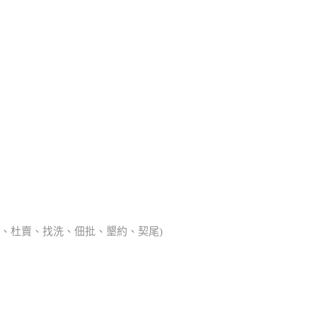
典胎、杜賣、找洗、佃批、墾約、契尾)