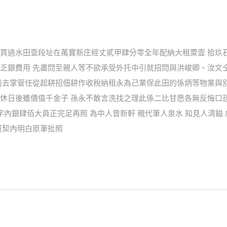
買過水田壹段址在萬寶新庄經丈貳甲肆分零全年配納大租粟壹 拾玖
乏銀費用 先盡問至親人等不欲承受外托中引就招問與洪峻卿、汝文
前去掌管任從起耕招佃耕作收稅納租永為己業保此田的係炳等物業與
休日後雖價值千金子 孫永不敢言洗找之理此係二比甘愿各無反悔口
字內銀肆佰大員正完足再照 為中人曾新軒 親代筆人泉水 知見人清鎰
買契內明白原筆批照