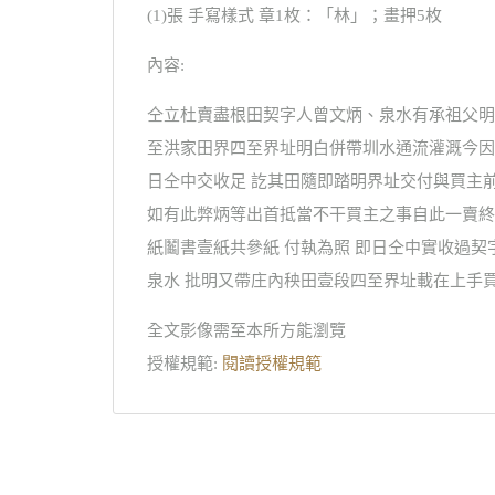
(1)張 手寫樣式 章1枚：「林」；畫押5枚
內容:
仝立杜賣盡根田契字人曾文炳、泉水有承祖父明
至洪家田界四至界址明白併帶圳水通流灌溉今因
日仝中交收足 訖其田隨即踏明界址交付與買主
如有此弊炳等出首抵當不干買主之事自此一賣終
紙鬮書壹紙共參紙 付執為照 即日仝中實收過契
泉水 批明又帶庄內秧田壹段四至界址載在上手
全文影像需至本所方能瀏覽
授權規範:
閱讀授權規範