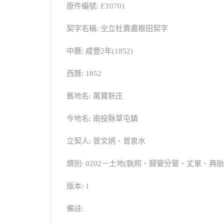
原件編號: ET0701
契字名稱: 仝立杜賣盡根田契字
中曆: 咸豐2年(1852)
西曆: 1852
舊地名: 萬寶新庄
今地名: 南投縣草屯鎮
立契人: 曾文炳、曾泉水
類別: 0202－土地(執照、歸管分管、丈單、
版本: 1
備註: