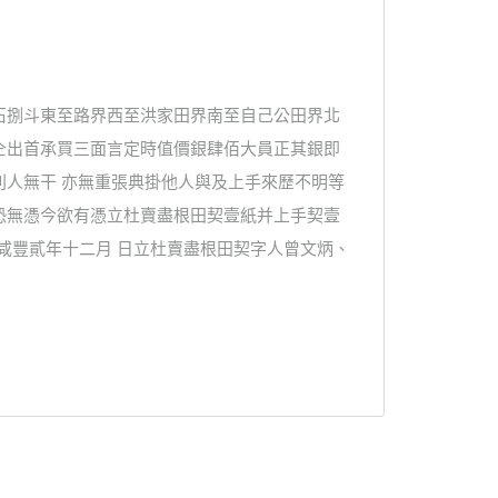
石捌斗東至路界西至洪家田界南至自己公田界北
仝出首承買三面言定時值價銀肆佰大員正其銀即
別人無干 亦無重張典掛他人與及上手來歷不明等
恐無憑今欲有憑立杜賣盡根田契壹紙并上手契壹
 咸豐貳年十二月 日立杜賣盡根田契字人曾文炳、