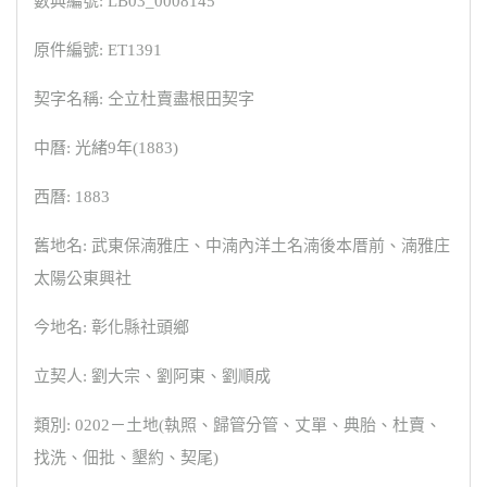
數典編號: LB03_0008145
原件編號: ET1391
契字名稱: 仝立杜賣盡根田契字
中曆: 光緒9年(1883)
西曆: 1883
舊地名: 武東保湳雅庄、中湳內洋土名湳後本厝前、湳雅庄
太陽公東興社
今地名: 彰化縣社頭鄉
立契人: 劉大宗、劉阿東、劉順成
類別: 0202－土地(執照、歸管分管、丈單、典胎、杜賣、
找洗、佃批、墾約、契尾)