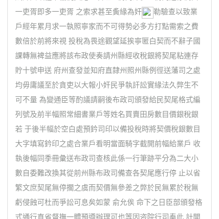
一吏胥即多一吏胥 之索求甚至夤緣為奸
勒驗查以致業
戶經年累月求一執照寧家而不可得勢必多方打點需索之費
數倍於前將來視 投稅為畏途觀望延挨寧匿白契而不辭子國
課轉無裨益應將該布政使奏請州縣經收稅銀將契尾粘連存
貯十號申送 府州查發並知府直隸州照州縣例徑送藩司之處
均毋庸議至於貪吏以大報小奸民爭執訐訟實緣法久弊生不
可不量 為變通臣等酌議請嗣後布政司頒發給民契尾格式編
列號及前半幅照常細書業戶等姓名買賣田房數目價銀稅銀
若 于後半幅於空白處預鈐司印以備投稅時將契價稅銀數目
大字填寫鈐印之處合業戶看明當面騎字截開前幅給業戶 收
執後幅同季冊彙送布政司查核此係一行筆跡平分為二大小
數自委難改換其從前州縣布政司備查各契尾應行停 止以省
繁文庶契尾無停擱之虞而契價無參差之弊於民無累於稅無
虧侵蝕可杜而爭訟可息矣如蒙 俞允俟 命下之日臣部頒發格
式通行直省督撫一體預遵辦理可也等因咨院行司奉此 計開