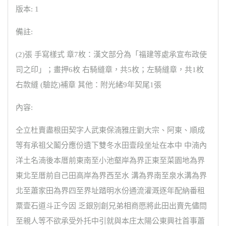
版本: 1
備註:
(2)張 手寫樣式 章7枚：漢文部分為「福建等處承宣布政使
司之印」；畫押6枚 右騎縫章，共5枚；左騎縫章，共1枚
右款縫 (驗訖)補章 其他：附光緒9年契尾1張
內容:
仝立杜賣盡根田契字人武東保湳雅庄劉大宗、阿東、順成
等有承祖父鬮分應份遺下雙冬水田壹段坐址在本中 中湳內
洋土名湳後本厝前東南至小池壑岸為界正東至菜園地為界
東北至厝前自己田高岸為界西至水 溝為界南至泉水溝為界
北至蕭家田為界四至界址踏明水份通流灌溉逐年配納番租
粟壹石道斗正今因 乏銀別創兄弟相商愿將此田出賣先儘問
至親人等不欲承受外托中引就與本庄太陽公東興社首事蕭