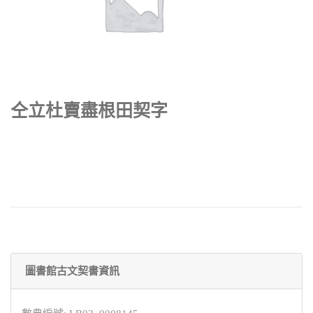
仝立杜賣盡根田契字
圖書館古文契書資訊