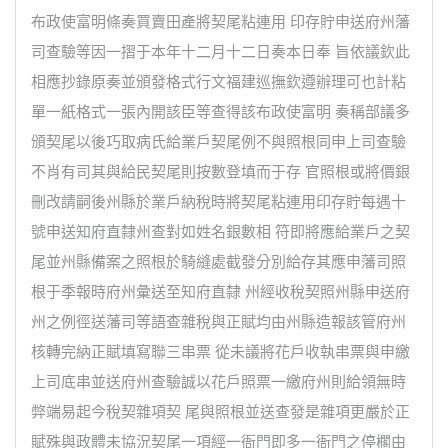
布政使富明條奏買賣田產將契尾粘連用 印存貯申送府州藩
司查驗等因一摺于本年十二月十二日奏本日奉 旨依議欽此
相應抄錄原奏並頒發格式行文福建巡撫欽遵辦理可也計粘
單一紙格式一張內開該臣等查得該布政使富明 奏稱部議多
頒契尾以後巧取病氏給業戶契尾例不與照根同申上司查驗
不肖有司其與給民契尾則按數登填而于存 官照根或將價銀
刪改請嗣後州縣於業戶納稅時將契尾粘連用印存貯每遇十
號申送知府直隸州查對如姓名銀數相 符即將應給業戶之契
尾並州縣備案之照根於騎縫處截發分別給存其應申藩司照
根于季報時府州彙送至知府直隸 州經收稅契照州縣申送府
州之例徑送藩司等語查雜稅與正賦均由州縣造報該管府州
核轉完納正賦填寫聯三串票 從未議將花戶收執串票與申繳
上司底串並送府州查驗誠以花戶照票一繳府州則給領無時
弊端易起今稅契雜項契 尾與照根並送查發是雜項更嚴於正
賦殊與政體未協況契尾一項經一衙門即多一衙門之停櫊由