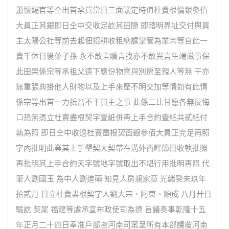
蕭懷賜官等仝出首承買當日三面議定時值杜賣根價銀參佰
大員正其銀即日仝中交收足訖其田隨 即踏明界址交付與買
主太陽公社等前去起佃招耕收租納課掌管為業宗等自此一
賣千休日後並子孫 永不敢言贖言找亦不敢異言生端滋事保
此田果係宗等承祖父遺下應份物業與別房至親人等無 干亦
無重張典掛他人財物以及上手來歷不明交加等情如有此情
係宗等出首一力抵當不干買主之事 此係二比甘愿各無反悔
口恐無憑立杜賣盡根契字壹紙併帶上手合約壹紙共貳紙付
執為照 即日仝中收過杜賣盡根契面銀參佰大員正完足再照
字內批明此業其上手墾契大契帶在溝外西畔節田收執批照
再批明其上手合約天字號地字號取出不堪行用批明再照 代
筆人劉國玉 為中人劉進碩 知見人房親家章 光緒癸未玖年
拾貳月 日立杜賣盡根契字人劉大宗、阿東、順成 八月廾日
驗訖 契尾 福建等處承宣布政使司為遵 旨議奏事乾隆十五
年正月二十四日奉准戶部咨河南司案呈所有本部議覆河南