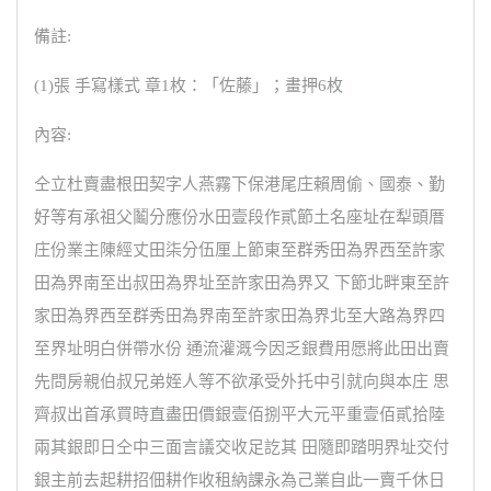
備註:
(1)張 手寫樣式 章1枚：「佐藤」；畫押6枚
內容:
仝立杜賣盡根田契字人燕霧下保港尾庄賴周偷、國泰、勤
好等有承祖父鬮分應份水田壹段作貳節土名座址在犁頭厝
庄份業主陳經丈田柒分伍厘上節東至群秀田為界西至許家
田為界南至出叔田為界址至許家田為界又 下節北畔東至許
家田為界西至群秀田為界南至許家田為界北至大路為界四
至界址明白併帶水份 通流灌溉今因乏銀費用愿將此田出賣
先問房親伯叔兄弟姪人等不欲承受外托中引就向與本庄 思
齊叔出首承買時直盡田價銀壹佰捌平大元平重壹佰貳拾陸
兩其銀即日仝中三面言議交收足訖其 田隨即踏明界址交付
銀主前去起耕招佃耕作收租納課永為己業自此一賣千休日