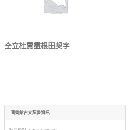
仝立杜賣盡根田契字
圖書館古文契書資訊