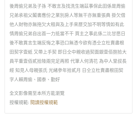
後周偷兄弟及子孫 不敢言及找洗生端茲事保此田係是周偷
兄弟承祖父鬮書應份之業別房人等無干亦無重張典 掛欠借
他人財物亦無拖欠大租與及上手來歷交加不明等情如有此
情周偷兄弟自出首一力抵當不干 買主之事此係二比甘愿日
後不敢異言生端反悔之事恐口無憑今欲有憑仝立杜賣盡根
田契字壹紙 又帶上手契 即日仝中親收過契面銀壹佰捌拾大
員平重壹佰貳拾陸兩完足再照 代筆人何清花 為中人堂叔長
經 知見人母親張氏 光緒參年拾貳月 日仝立杜賣盡根田契
字人賴周偷、國泰、勤好
全文影像需至本所方能瀏覽
授權規範:
閱讀授權規範