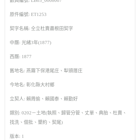
數典編號: LB03_0008007
原件編號: ET1253
契字名稱: 仝立杜賣盡根田契字
中曆: 光緒3年(1877)
西曆: 1877
舊地名: 燕霧下保港尾庄、犁頭厝庄
今地名: 彰化縣大村鄉
立契人: 賴周偷、賴國泰、賴勤好
類別: 0202－土地(執照、歸管分管、丈單、典胎、杜賣、
找洗、佃批、墾約、契尾)
版本: 1