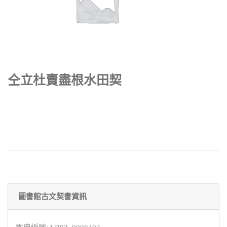
仝立杜賣盡根水田契
圖書館古文契書資訊