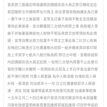
首承買三面議定時值盡根田價銀柒佰大員正即日親收足訖
其田隨即仝中踏明界址付買主 前去掌管收租納課永為己業
一賣千休寸土無留德、宜等及日後子孫俱不敢言及找贖滋
事保此業係德、宜合夥壟間三合號內明買之業 與房親人等
無干并無重張典掛他人財物不明及來歷交加等情如有此情
德、宜等自應出首力抵當不干買主之事此係二比甘心各無
反悔恐口無憑合立杜賣盡根水田契一紙并繳承買邱家印契
及上手契字七紙共八紙付執為照 即日仝中德、宜親收過契
內田價銀柒佰大員足訖照 一批明三合號內買置不止此業分
管約字難以并繳照 一批明如有古契及上手白字查出當作廢
紙不堪行用照 代筆人蔡夏蓮 為中人蔡浚極 在場知見人蔡
杉桂、蔡清泉 同治貳年十一月 日立杜賣盡根契字人蔡德
源、清宜 契尾 福建等處承宣布政使司為遵 旨議奏事乾隆
十五年正月二十四日奉准戶部咨河南司案呈所有本部議覆
河南布政使富明條奏買賣田產將契尾粘連用 印存貯申送府