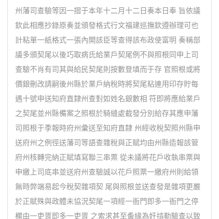
州藩司查驗等因一摺于本年十二月十二日奏本日奉 旨依議
欽此相應抄錄原奏並頒發格式行文福建巡撫欽遵辦理可也
計粘單一紙格式一張內開該臣等查得該布政使富明 奏稱部
議多頒契尾以後巧取病氏給業戶契尾例不與照根同申上司
查驗不肖有司其與給民契尾則按數登填而于存 官照根或將
價銀刪改請嗣後州縣於業戶納稅時將契尾粘連用印存貯每
遇十號申送知府直隸州查對如姓名銀數相 符即將應給業戶
之契尾並州縣備案之照根於騎縫處截發分別給存其應申藩
司照根于季報時府州彙送至知府直隸 州經收稅契照州縣申
送府州之例徑送藩司等語查雜稅與正賦均由州縣造報該管
府州核轉完納正賦填寫聯三串票 從未議將花戶收執串票與
申繳上司底串並送府州查驗誠以花戶照票一繳府州則給領
無時弊端易起今稅契雜項契 尾與照根並送查發是雜項更嚴
於正賦殊與政體未協況契尾一項經一衙門即多一衙門之停
櫊由一吏胥即多一吏胥 之索求甚至夤緣為奸掯勒驗查以致