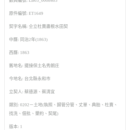
數典編號: LB03_0008403
原件編號: ET1649
契字名稱: 仝立杜賣盡根水田契
中曆: 同治2年(1863)
西曆: 1863
舊地名: 擺接保土名秀朗庄
今地名: 台北縣永和市
立契人: 蔡德源、蔡清宜
類別: 0202－土地(執照、歸管分管、丈單、典胎、杜賣、
找洗、佃批、墾約、契尾)
版本: 1