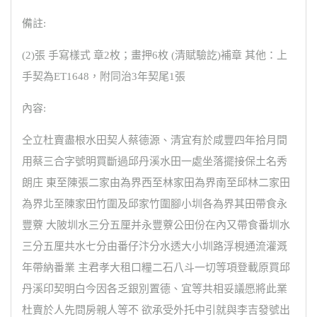
備註:
(2)張 手寫樣式 章2枚；畫押6枚 (清賦驗訖)補章 其他：上
手契為ET1648，附同治3年契尾1張
內容:
仝立杜賣盡根水田契人蔡德源、清宜有於咸豐四年拾月間
用蔡三合字號明買斷過邱丹溪水田一處坐落擺接保土名秀
朗庄 東至陳張二家由為界西至林家田為界南至邱林二家田
為界北至陳家田竹圍及邱家竹圍腳小圳各為界其田帶食永
豐藔 大陂圳水三分五厘并永豐藔公田份在內又帶食番圳水
三分五厘共水七分由番仔汴分水透大小圳路浮梘通流灌溉
年帶納番業 主君孝大租口糧二石八斗一切等項登載原買邱
丹溪印契明白今因各乏銀別置德、宜等共相妥議愿將此業
杜賣於人先問房親人等不 欲承受外托中引就與李吉發號出