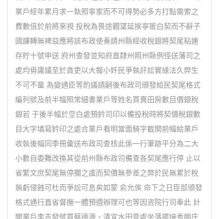
業戶經年累月求一執照寧家而不可得勢必多方打點需索之
費數倍於前將來視 投稅為畏途觀望延挨寧匿白契而不辭子
國課轉無裨益應將該布政使奏請州縣經收稅銀將契尾粘連
存貯十號申送 府州查發並知府直隸州照州縣例徑送藩司之
處均毋庸議至於貪吏以大報小奸民爭執訐訟實緣法久弊生
不可不量 為變通臣等酌議請嗣後布政司頒發給民契尾格式
編列號及前半幅照常細書業戶等姓名買賣田房數目價銀稅
銀若 于後半幅於空白處預鈐司印以備投稅時將契價稅銀數
目大字填寫鈐印之處合業戶看明當面騎字截開前幅給業戶
收執後幅同季冊彙送布政司查核此係一行筆跡平分為二大
小數自委難改換其從前州縣布政司備查各契尾應行停 止以
省繁文庶契尾無停擱之虞而契價無參差之弊於民無累於稅
無虧侵蝕可杜而爭訟可息矣如蒙 俞允俟 命下之日臣部頒發
格式通行直省督撫一體預遵辦理可也等因咨院行司奉此 計
開業戶李吉發號買蔡德源、清宜水田壹處坐落擺接秀朗庄