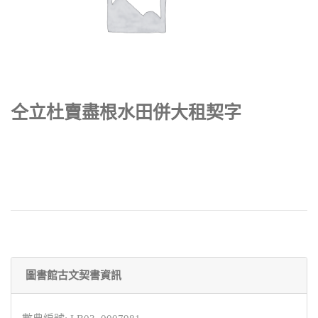
仝立杜賣盡根水田併大租契字
圖書館古文契書資訊