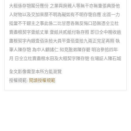
大租係存匏鬮分應份 之業與房親人等無干亦無重張典掛他
人財物以及交加來歷不明為礙如有不明存匏自應 出首一力
抵當不干銀主之事此係二比甘愿各無反悔口恐無憑仝立杜
賣盡根契字壹紙丈單 壹紙共貳紙付執存照 即日仝中親收過
盡根契字內銀壹佰柒拾大員平壹佰壹拾九兩正完足再照 執
筆人陳存匏 為中人顧諸仁 知見胞弟陳存碧 明治參拾四年
月 日仝立杜賣盡根水田及大租契字陳存匏 在場証人陳石城
全文影像需至本所方能瀏覽
授權規範:
閱讀授權規範