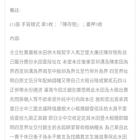
備註:
(1)張 手寫樣式 章3枚：「陳存匏」；畫押3枚
內容:
仝立杜賣盡根水田併大租契字人馬芝堡大廉庄陳存匏有自
己鬮分應份水田壹段址在 本堡本庄後東至圳溝及陳家田為
界西至圳溝為界南至中股圳為界北至竹岸外為界 四至界址
明白原丈伍分年配納錢糧又帶自己大租谷陸成實貳石四斗
正併帶水份通流 灌溉今因乏銀別置愿將此水田及大租出賣
先問房親人等不欲承受外託中引向與本庄 施和官出首承買
當日仝中三面言議時值盡根大小租價銀壹佰柒拾大員平壹
佰壹拾九兩正其銀 即日仝中交收足訖其水田暨大租隨即踏
明四至界址交付銀主前去起耕掌管收租納糧永 為己業自此
一賣千休日後子孫永不敢言及找贖異言生端滋事保此水田