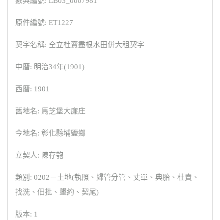
數典編號: LB03_0007981
原件編號: ET1227
契字名稱: 仝立杜賣盡根水田併大租契字
中曆: 明治34年(1901)
西曆: 1901
舊地名: 馬芝堡大廉庄
今地名: 彰化縣埔鹽鄉
立契人: 陳存匏
類別: 0202－土地(執照、歸管分管、丈單、典胎、杜賣、
找洗、佃批、墾約、契尾)
版本: 1