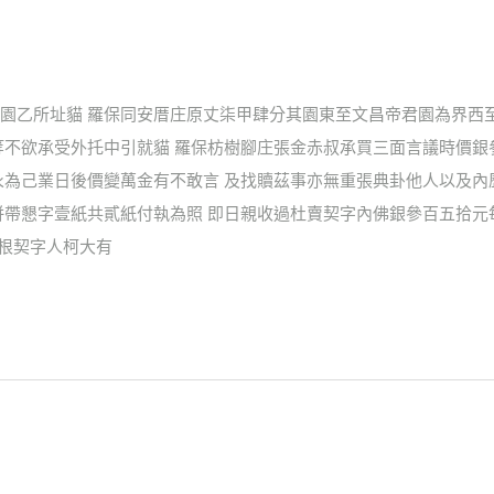
園乙所址貓 羅保同安厝庄原丈柒甲肆分其園東至文昌帝君園為界西
等不欲承受外托中引就貓 羅保枋樹腳庄張金赤叔承買三面言議時價銀
永為己業日後價變萬金有不敢言 及找贖茲事亦無重張典卦他人以及內
併帶懇字壹紙共貳紙付執為照 即日親收過杜賣契字內佛銀參百五拾元
盡根契字人柯大有