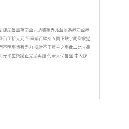
至 陳慶昌園為南至圳頭埔為界北至溪為界四至界
參百伍拾大元 平重貳百肆拾五兩正銀字同堂收過
歷不明事情有盡力 抵當不干買主之事此二比甘愿
每元平重柒錢正完足再照 代筆人何昌盛 中人陳