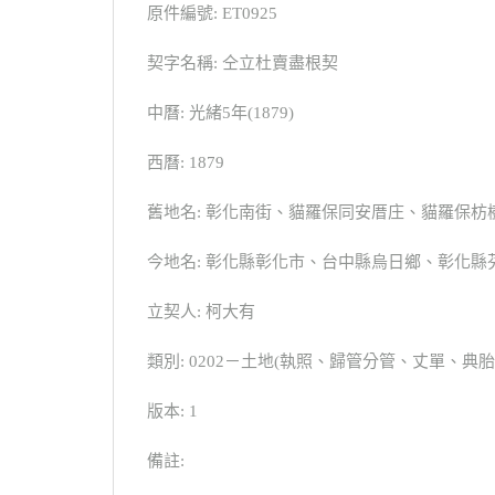
原件編號: ET0925
契字名稱: 仝立杜賣盡根契
中曆: 光緒5年(1879)
西曆: 1879
舊地名: 彰化南街、貓羅保同安厝庄、貓羅保枋
今地名: 彰化縣彰化市、台中縣烏日鄉、彰化縣
立契人: 柯大有
類別: 0202－土地(執照、歸管分管、丈單、
版本: 1
備註: