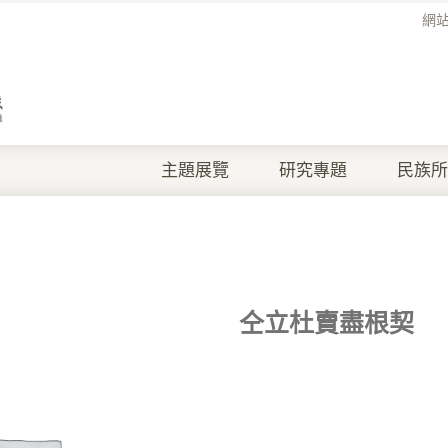
網
主題展覽
研究專題
民族所
仝立杜賣盡根契