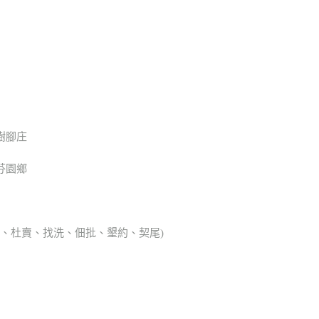
樹腳庄
芬園鄉
典胎、杜賣、找洗、佃批、墾約、契尾)