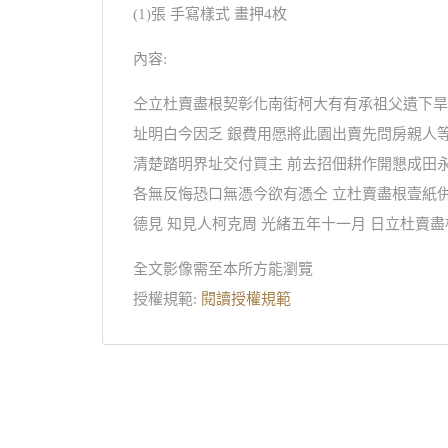
(1)張 手寫樣式 畫押4枚
內容:
仝立杜賣盡根契彰化南街柯大有有承祖父遺下旱
址明白今因乏 銀費用愿將此園出賣先問房親人
清楚踏明界址交付買主 前去招佃耕作開懇成田
各無反悔恐口無憑今欲有憑仝 立杜賣盡根壹紙
德見 知見人柯克周 光緒五年十一月 日立杜賣
全文影像需至本所方能瀏覽
授權規範:
閱讀授權規範