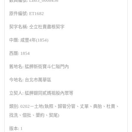
數典編號: LB03_0008436
原件編號: ET1682
契字名稱: 仝立杜賣盡根契字
中曆: 咸豐4年(1854)
西曆: 1854
舊地名: 艋舺新街寶斗仁隘門內
今地名: 台北市萬華區
立契人: 艋舺銀同貳媽祖股內眾等
類別: 0202－土地(執照、歸管分管、丈單、典胎、杜賣、
找洗、佃批、墾約、契尾)
版本: 1