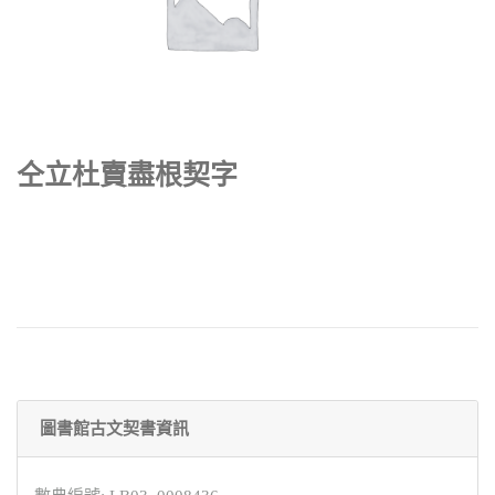
仝立杜賣盡根契字
圖書館古文契書資訊