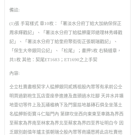
備註:
(1)張 手寫樣式 章10枚：「署淡水分府丁給大加納保保正
周承輝戳記」、「署淡水分府丁給艋舺廈郊總理林秀峰戳
記」、「署淡水分府丁給奎府聚街街正張朝瑞戳記」、
「保生大帝銀同公記」、「松尾」；畫押5枚 右騎縫章，
共1枚 其他：契尾ET1683；ET1690之上手契
內容:
仝立杜賣盡根契字人艋舺銀同貳媽祖股內眾等有承前公仝
明買過劉袍生瓦店壹座參進連及直頭過水灶腳 天井水井壙
地壹切等件上及瓦礢楹桷下及門窗扇地基磚石俱全坐落土
名艋舺新街寶斗仁隘門內 第肆坎坐西向東東至車路為界西
至蔡家為界南至林家為界北至蔡家為界四至界址明白今 因
乏銀別創值年爐主張朝瑞仝股內眾等商議愿將此店杜賣他