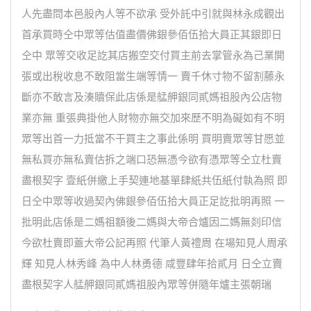
人先盡問本邑股內人等不欲承 受外託中引就與林永成觀出
首承買時仝中眾等估值盡價佛銀參佰伍拾大員正其銀即日
仝中 眾等交收足訖其店搬空交付買主前去掌管永為己業開
張或出稅收息不敢阻當生端等情一 賣千休寸物不留割藤永
斷亦不敢言及湊贖保此店係是艋舺銀同貳媽祖股內公店物
業亦無 重張典掛他人財物亦無交加來歷不明為礙如有不明
眾等出首一力抵當不干買主之事此係明 買明賣眾等甘愿並
無私買亦無私賣估拆之端口恐無憑今欲有憑眾等仝立杜賣
盡根契字 壹紙併繳上手契連地基單肆紙共伍紙付執為照 即
日仝中眾等收過契內佛銀參佰伍拾大員正足訖批明再照 一
批明此店係是二媽祖額後二媽與大帝合爐因二媽無剡印信
今欲杜賣即蓋大帝公記再照 代筆人黃禮周 在場知見人周承
輝 知見人林秀峰 為中人林勇德 咸豐肆年拾貳月 日仝立賣
盡根契字人艋舺銀同貳媽祖股內眾等併隨年爐主張朝瑞