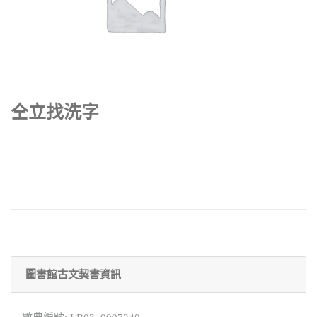
仝立找洗字
圖書館古文契書資訊