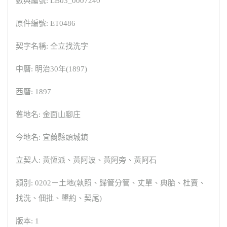
數典編號: LB03_0007240
原件編號: ET0486
契字名稱: 仝立找洗字
中曆: 明治30年(1897)
西曆: 1897
舊地名: 金面山腳庄
今地名: 宜蘭縣頭城鎮
立契人: 黃恆派、黃阿波、黃阿旁、黃阿石
類別: 0202－土地(執照、歸管分管、丈單、典胎、杜賣、
找洗、佃批、墾約、契尾)
版本: 1