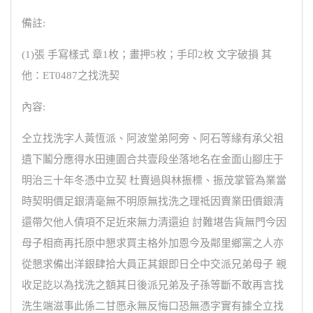
備註:
(1)張 手寫樣式 章1枚；畫押5枚；手印2枚 文字破損 其
他：ET0487之找洗契
內容:
仝立找洗字人黃恆派、阿波堂弟阿旁、阿石等緣有承父祖
遺下鬮分應得水田連園合共壹段坐落地名在金面山腳庄于
明治三十年冬憑中立契 杜賣過與林振標、振茂掌管為業當
時契明價足銀清毫無不明原無找洗之理祗因賣業田價銀清
還帶欠他人債項不足近來無力清還迫 討難堪告貨無門今因
母子相商再托原中懇求買主格外加恩今及鄰里鄉黨之人亦
從懇求備出洋銀肆拾大員正其銀即日仝中交派兄弟母子 親
收足訖以為找洗之額其日後派兄弟及子孫等斷不敢再言找
洗生端滋事此係二甘愿永無反悔口恐無憑字實有據仝立找