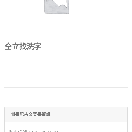
仝立找洗字
圖書館古文契書資訊