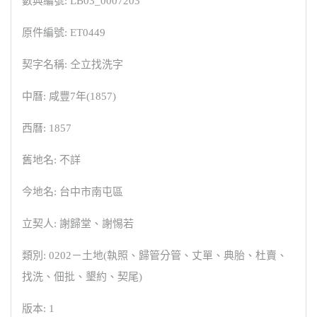
數典編號: LB03_0007203
原件編號: ET0449
契字名稱: 仝立找洗字
中曆: 咸豐7年(1857)
西曆: 1857
舊地名: 不詳
今地名: 台中市南屯區
立契人: 謝歸堂、謝惕若
類別: 0202－土地(執照、歸管分管、丈單、典胎、杜賣、
找洗、佃批、墾約、契尾)
版本: 1