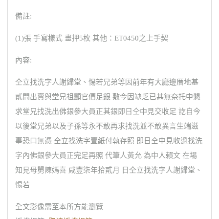
備註:
(1)張 手寫樣式 畫押5枚 其他：ET0450之上手契
內容:
仝立找洗字人謝歸堂、惕若兄弟等因前年有大廳邊厝地基
貳間出賣與堂兄祖顯官價足銀 敷今因缺乏已甚無奈托中懇
求堂兄找洗出佛銀參大員正其銀即日仝中見交收足 訖自今
以後堂兄弟以及子孫等永不敢再求找洗並不敢異言生端滋
事恐口無憑 仝立找洗字壹紙付執存照 即日仝中見收過找洗
字內佛銀參大員正完足再照 代筆人黃允 為中人賴文 在場
知見母舅陳媽喜 咸豐柒年拾貳月 日仝立找洗字人謝歸堂、
惕若
全文影像需至本所方能瀏覽