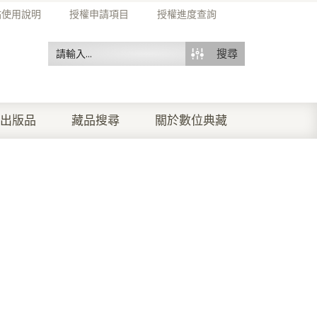
站使用說明
授權申請項目
授權進度查詢
搜尋
出版品
藏品搜尋
關於數位典藏