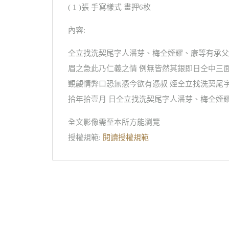
( 1 )張 手寫樣式 畫押6枚
內容:
仝立找洗契尾字人潘芽、梅仝姪耀、康等有承父
眉之急此乃仁義之情 例無皆然其銀即日仝中三
覬覦情弊口恐無憑今欲有憑叔 姪仝立找洗契尾字
拾年拾壹月 日仝立找洗契尾字人潘芽、梅仝姪
全文影像需至本所方能瀏覽
授權規範:
閱讀授權規範