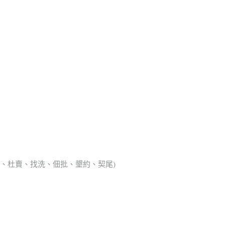
典胎、杜賣、找洗、佃批、墾約、契尾)