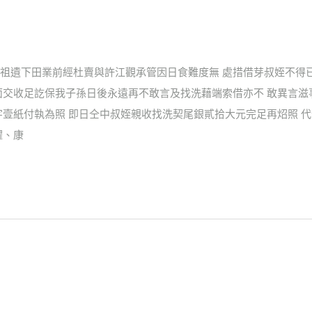
祖遺下田業前經杜賣與許江觀承管因日食難度無 處措借芽叔姪不得
面交收足訖保我子孫日後永遠再不敢言及找洗藉端索借亦不 敢異言
壹紙付執為照 即日仝中叔姪親收找洗契尾銀貳拾大元完足再炤照 代
耀、康