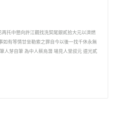
已再托中懇向許江觀找洗契尾銀貳拾大元以濟燃
滋事如有等情甘坐勒索之罪自今以後一找千休永無
筆人芽自筆 為中人蔡烏潛 場見人堂叔元 道光貳